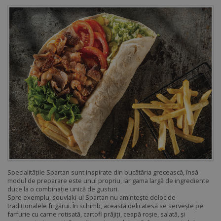
Specialitățile Spartan sunt inspirate din bucătăria grecească, însă
modul de preparare este unul propriu, iar gama largă de ingrediente
duce la o combinație unică de gusturi.
Spre exemplu, souvlaki-ul Spartan nu amintește deloc de
tradiționalele frigărui. În schimb, această delicatesă se servește pe
farfurie cu carne rotisată, cartofi prăjiți, ceapă roșie, salată, și