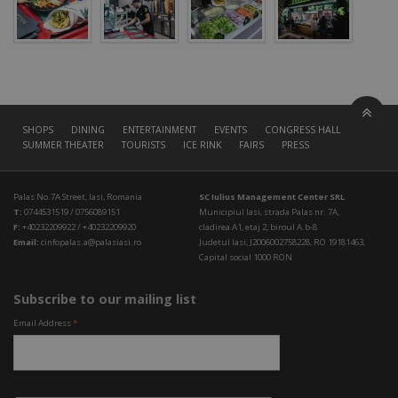
SHOPS
DINING
ENTERTAINMENT
EVENTS
CONGRESS HALL
SUMMER THEATER
TOURISTS
ICE RINK
FAIRS
PRESS
Palas No.7A Street, Iasi, Romania
SC Iulius Management Center SRL
T:
0744531519 / 0756089151
Municipiul Iasi, strada Palas nr. 7A,
F:
+40232209922 / +40232209920
cladirea A1, etaj 2, biroul A.b-8
Email:
cinfopalas.a@palasiasi.ro
Judetul Iasi, J2006002758228, RO 19181463,
Capital social 1000 RON
Subscribe to our mailing list
Email Address
*