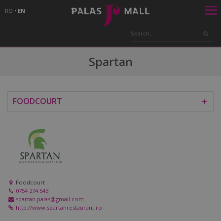
RO
•
EN
Spartan
FOODCOURT
＋
Foodcourt
0754 274 543
spartan.palas@gmail.com
http://www.spartanrestaurant.ro