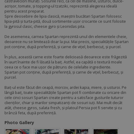
castraveciori murați. Sosurile reci, ca cel de măsline, usturoi, dulce-
acrișor, tomate, și topping-ul tzatziki, reprezintă alegerea ideală
pentru acest preparat.
Spre deosebire de lipia clasică, maeștrii bucătari Spartan folosesc
lipia-pită și turta-pită, două sortimente ușor crocante ce sunt folosite
la gyrosul clasic, cheese gyro și Leonidas pita.
De asemenea, carnea Spartan reprezintă unul din elementele cheie,
deoarece nu se limitează doar la pui. Mai precis, specialitățile Spartan
pot conține, după preferință, și carne de vițel, berbecuț, și purcel.
În plus, această carne este foarte delicioasă deoarece este frâgezită
în iaurt înainte de fi lăsată la baiț. Astfel, ea capătă o textură moale
ceea ce o face mai ușor de pătruns de celelalte ingrediente.
Spartan pot conține, după preferință, și carne de vițel, berbecuț, și
purcel.
Baiț-ul este făcut din ceapă, morcov, ardei kapia, miere, și usturoi. Pe
lângă baiț, toate specialitățile Spartan pot fi combinate cu oricare din
cele cinci sosuri Spartan create pentru a satisface gusturile tuturor
clienților, chiar și marilor simpatizanți de sosuri iuți. Mai mult decât
atât, cheese gyros, salata fresh, și platoul Persia pot fi servite și cu
brânză feta, după preferință.
Photo Gallery