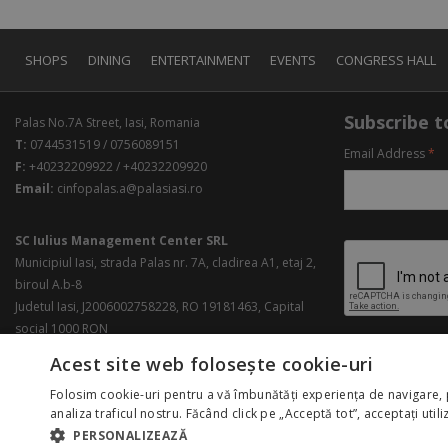
SHOPS
DINING
ENTERTAINMENT
EVENTS
CONGRESS HALL
Subscribe to
Palas No.7A Street, Iasi, Romania
T:
0744531519 / 0756089151
Email Address
*
F:
+40232209922 / +40232209920
Email:
cinfopalas.a@palasiasi.ro
SC Iulius Management Center SRL
Municipiul Iasi, strada Palas nr. 7A, cladirea A1, etaj 2,
biroul A.b-8
Judetul Iasi, J2006002758228, RO 19181463, Capital
social 1000 RON
Acest site web folosește cookie-uri
Folosim cookie-uri pentru a vă îmbunătăți experiența de navigare, 
analiza traficul nostru. Făcând click pe „Acceptă tot”, acceptați util
PERSONALIZEAZĂ