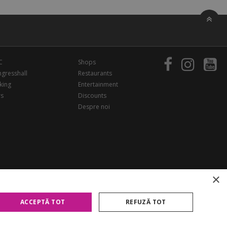
C
Shops
gresshall
Restaurants
king
Entertainment
rs
Discounts
Despre noi
×
ACCEPTĂ TOT
REFUZĂ TOT