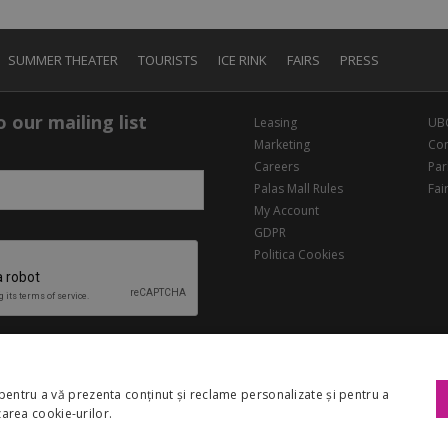
SUMMER THEATER
TOURISTS
ICE RINK
FAIRS
PRESS
 our mailing list
Leasing
UB
Marketing
Con
Careers
Par
Palas Mall Rules
Fai
My Account
GDPR
Politica Cookies
pentru a vă prezenta conținut și reclame personalizate și pentru a
izarea cookie-urilor.
Copyright 2026 Palas Mall. All rights reserved.