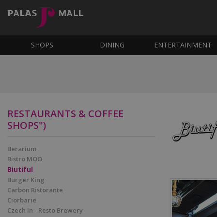
SHOPS
DINING
ENTERTAINMENT
RESTAURANTS & COFFEE
SHOPS")
Berarium
Bistro MOO
Biutiful
Burger King
Carbon Ristorante
Ciorbarie
Czech In - Resto Brewery