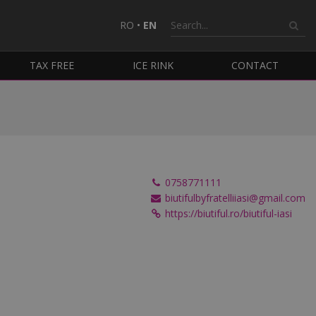
RO
•
EN
TAX FREE
ICE RINK
CONTACT
0758771111
biutifulbyfratelliiasi@gmail.com
https://biutiful.ro/biutiful-iasi