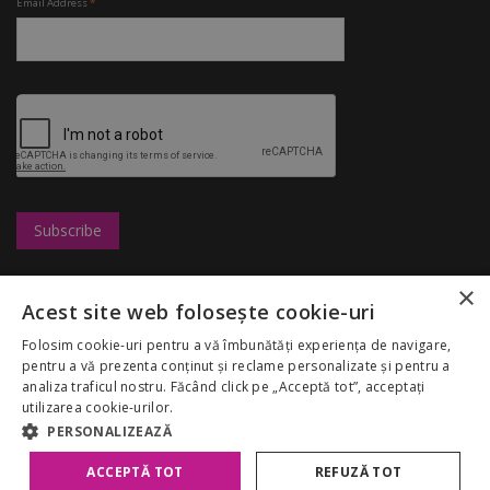
Email Address
*
×
Leasing
UBC
Shops
Acest site web folosește cookie-uri
Marketing
Congresshall
Restaurants
Careers
Parking
Entertainment
Folosim cookie-uri pentru a vă îmbunătăți experiența de navigare,
Palas Mall
Fairs
Discounts
pentru a vă prezenta conținut și reclame personalizate și pentru a
Rules
Despre noi
My Account
analiza traficul nostru. Făcând click pe „Acceptă tot”, acceptați
GDPR
utilizarea cookie-urilor.
Politica Cookies
PERSONALIZEAZĂ
ACCEPTĂ TOT
REFUZĂ TOT
Copyright 2026 Palas Mall. All rights reserved.