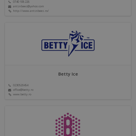
0740 108 226
antsnbees@yahoo.com
http://www.antsnbees.ro/
Betty Ice
0230520454
office@betty.ro
www.betty.ro