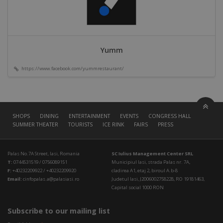
Yumm
https://www.facebook.com/yummrestaurant/
SHOPS
DINING
ENTERTAINMENT
EVENTS
CONGRESS HALL
SUMMER THEATER
TOURISTS
ICE RINK
FAIRS
PRESS
Palas No.7A Street, Iasi, Romania
SC Iulius Management Center SRL
T:
0744531519 / 0756089151
Municipiul Iasi, strada Palas nr. 7A,
F:
+40232209922 / +40232209920
cladirea A1, etaj 2, biroul A.b-8
Email:
cinfopalas.a@palasiasi.ro
Judetul Iasi, J2006002758228, RO 19181463,
Capital social 1000 RON
Subscribe to our mailing list