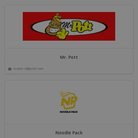
Mr. Pott
mrpott.is@gmail.com
Noodle Pack