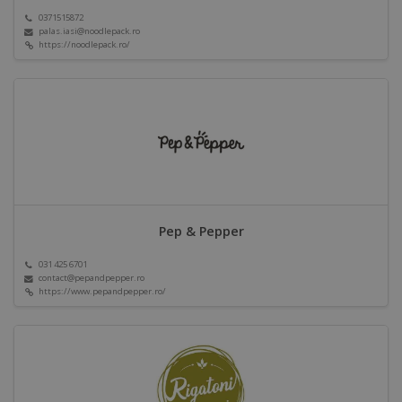
0371515872
palas.iasi@noodlepack.ro
https://noodlepack.ro/
Pep & Pepper
031 425 6701
contact@pepandpepper.ro
https://www.pepandpepper.ro/