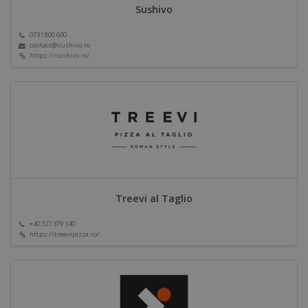
Sushivo
0731 800 600
contact@sushivo.ro
https://sushivo.ro/
Treevi al Taglio
+40 727 379 140
https://treevipizza.ro/