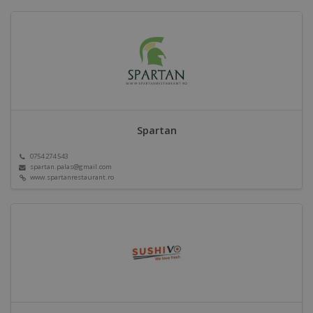
Spartan
0754 274 543
spartan.palas@gmail.com
www.spartanrestaurant.ro