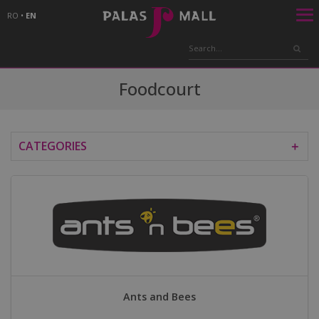
RO
•
EN
Foodcourt
CATEGORIES
＋
Ants and Bees