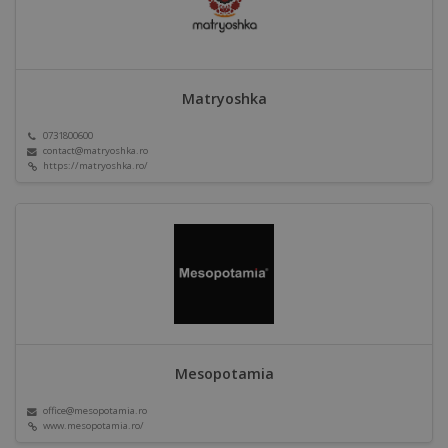
Matryoshka
0731800600
contact@matryoshka.ro
https://matryoshka.ro/
Mesopotamia
office@mesopotamia.ro
www.mesopotamia.ro/