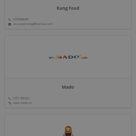
Kung Food
0730506039
so-junyansong@hotmail.com
Mado
0757 109 652
www.mado.ro