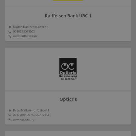
Raiffeisen Bank UBC 1
United Business Center 1
004 021 306 3002
www.raiffeisen.ro
Opticris
Palas Mall, Atrium, Nivel 1
0232 70 85 70 / 0726 755 354
www.opticris.ro