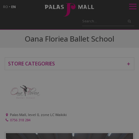
RO
•
EN
Oana Floriea Ballet School
STORE CATEGORIES
＋
Palas Mall, level 0, zone LC Waikiki
0756 318 284