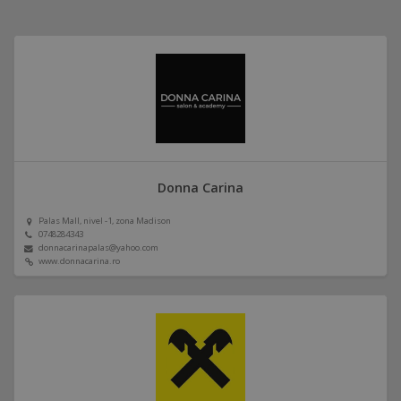
Donna Carina
Palas Mall, nivel -1, zona Madison
0748284343
donnacarinapalas@yahoo.com
www.donnacarina.ro