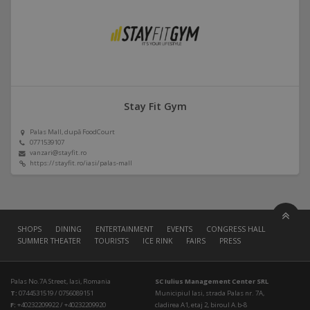
Stay Fit Gym
Palas Mall, după FoodCourt
0771539107
vanzari@stayfit.ro
https://stayfit.ro/iasi/palas-mall
SHOPS
DINING
ENTERTAINMENT
EVENTS
CONGRESS HALL
SUMMER THEATER
TOURISTS
ICE RINK
FAIRS
PRESS
Palas No.7A Street, Iasi, Romania
SC Iulius Management Center SRL
T:
0744531519 / 0756089151
Municipiul Iasi, strada Palas nr. 7A,
F:
+40232209922 / +40232209920
cladirea A1, etaj 2, biroul A.b-8