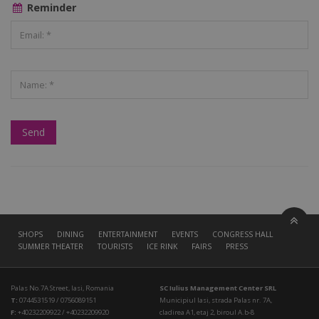
Reminder
SHOPS
DINING
ENTERTAINMENT
EVENTS
CONGRESS HALL
SUMMER THEATER
TOURISTS
ICE RINK
FAIRS
PRESS
Palas No.7A Street, Iasi, Romania
SC Iulius Management Center SRL
T:
0744531519 / 0756089151
Municipiul Iasi, strada Palas nr. 7A,
F:
+40232209922 / +40232209920
cladirea A1, etaj 2, biroul A.b-8