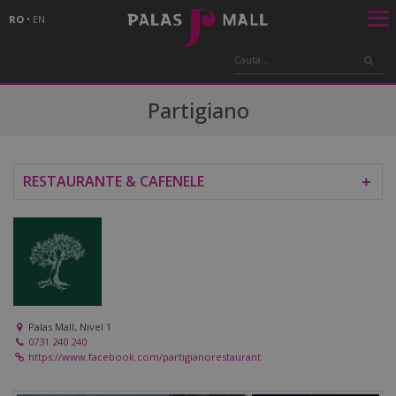
RO
•
EN
Partigiano
RESTAURANTE & CAFENELE
＋
Palas Mall, Nivel 1
0731 240 240
https://www.facebook.com/partigianorestaurant