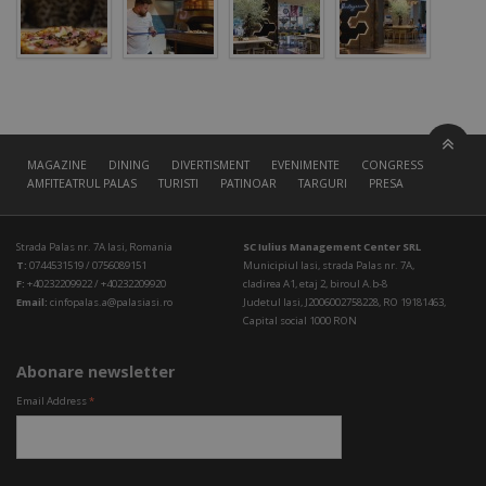
MAGAZINE
DINING
DIVERTISMENT
EVENIMENTE
CONGRESS HALL
AMFITEATRUL PALAS
TURISTI
PATINOAR
TARGURI
PRESA
Strada Palas nr. 7A Iasi, Romania
SC Iulius Management Center SRL
T:
0744531519 / 0756089151
Municipiul Iasi, strada Palas nr. 7A,
F:
+40232209922 / +40232209920
cladirea A1, etaj 2, biroul A.b-8
Email:
cinfopalas.a@palasiasi.ro
Judetul Iasi, J2006002758228, RO 19181463,
Capital social 1000 RON
Abonare newsletter
Email Address
*