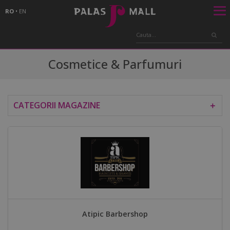
RO
•
EN
Cosmetice & Parfumuri
CATEGORII MAGAZINE
＋
Atipic Barbershop