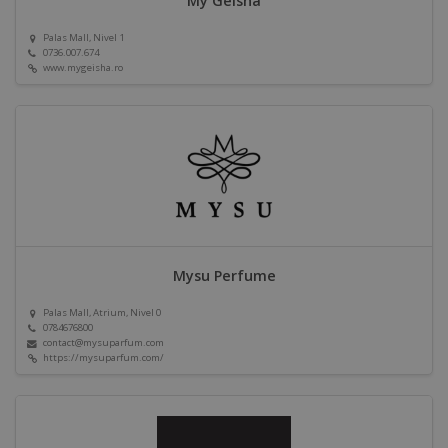
My Geisha
Palas Mall, Nivel 1
0736.007.674
www.mygeisha.ro
Mysu Perfume
Palas Mall, Atrium, Nivel 0
0784676800
contact@mysuparfum.com
https://mysuparfum.com/