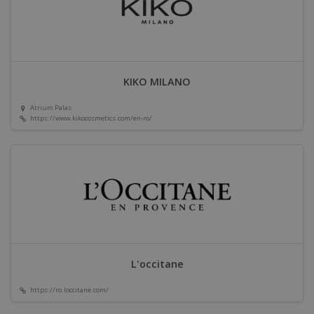
KIKO MILANO
Atrium Palas
https://www.kikocosmetics.com/en-ro/
L'occitane
https://ro.loccitane.com/