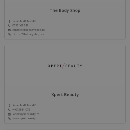
The Body Shop
Palas Mall, Nivel 0
0732 166 248
contact@thebodyshop.ro
https://thebodyshop.ro
Xpert Beauty
Palas Mall, Nivel 0
+40733441075
iasi@xpertbeauty.ro
www.xpertbeauty.ro