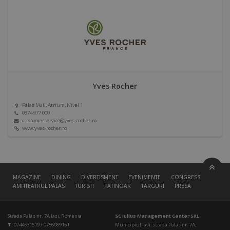
Yves Rocher
Palas Mall, Atrium, Nivel 1
0374 977 000
customerservice@yves-rocher.ro
www.yves-rocher.ro
MAGAZINE
DINING
DIVERTISMENT
EVENIMENTE
CONGRESS HALL
AMFITEATRUL PALAS
TURISTI
PATINOAR
TARGURI
PRESA
Strada Palas nr. 7A Iasi, Romania
SC Iulius Management Center SRL
T:
0744531519 / 0756089151
Municipiul Iasi, strada Palas nr. 7A,