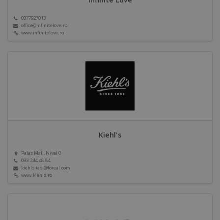
0377927013
office@infinitelove.ro
www.infinitelove.ro
Kiehl's
Palas Mall, Nivel 0
033.244.48.84
kiehls.iasi@loreal.com
www.kiehls.ro