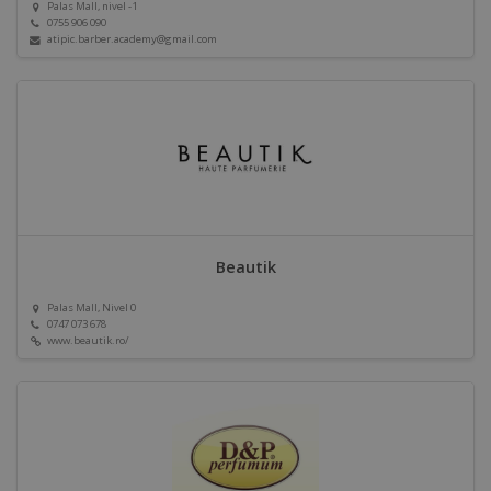
Palas Mall, nivel -1
0755 906 090
atipic.barber.academy@gmail.com
Beautik
Palas Mall, Nivel 0
0747 073 678
www.beautik.ro/