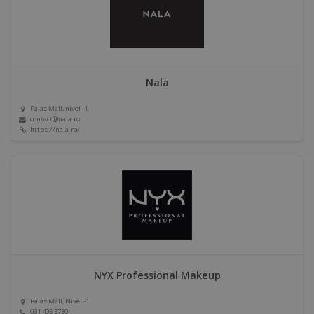
Nala
Palas Mall, nivel -1
contact@nala.ro
https://nala.ro/
NYX Professional Makeup
Palas Mall, Nivel -1
031 405 3730