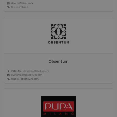
dpo.ro@loreal.com
bit.ly/2mf0XJT
Obsentum
Palas Mall, Nivel 0, Aleea Luxury
customer@obsentum.com
https://obsentum.com/