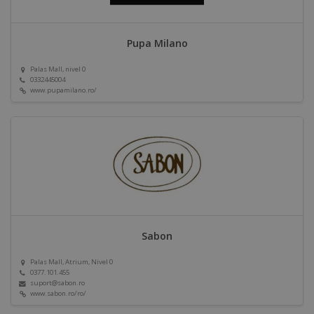
Pupa Milano
Palas Mall, nivel 0
0332445004
www.pupamilano.ro/
Sabon
Palas Mall, Atrium, Nivel 0
0377.101.455
suport@sabon.ro
www.sabon.ro/ro/