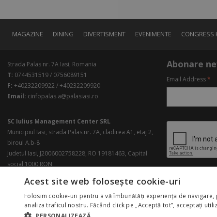
MAGAZINE
DINING
DIVERTISMENT
EVENIMENTE
CONGRESS 
Abonare ne
Strada Palas nr. 7A Iasi, Romania
T:
0744531519 / 0756089151
Email Address
*
F:
+40232209922 / +40232209920
Email:
cinfopalas.a@palasiasi.ro
SC Iulius Management Center SRL
Municipiul Iasi, strada Palas nr. 7A, cladirea A1, etaj 2,
biroul A.b-8
Judetul Iasi, J2006002758228, RO 19181463, Capital
social 1000 RON
Acest site web folosește cookie-uri
Folosim cookie-uri pentru a vă îmbunătăți experiența de navigare, 
analiza traficul nostru. Făcând click pe „Acceptă tot”, acceptați util
PERSONALIZEAZĂ