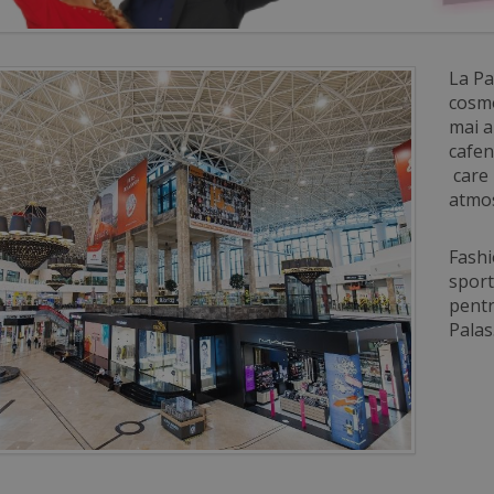
La Pa
cosmo
mai a
cafen
care
atmos
Fashi
sport
pentr
Palas