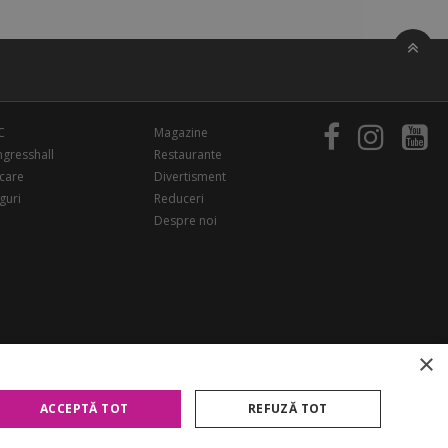
C
Magazine
gresshall
Restaurante
care
Divertisment
guri
Reduceri
Despre noi
×
ACCEPTĂ TOT
REFUZĂ TOT