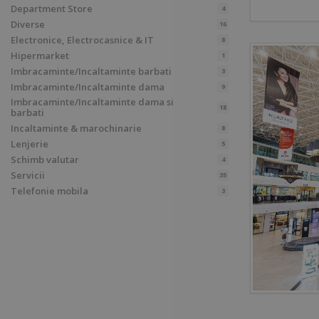
Department Store
4
Diverse
16
Electronice, Electrocasnice & IT
8
Hipermarket
1
Imbracaminte/Incaltaminte barbati
3
Imbracaminte/Incaltaminte dama
9
Imbracaminte/Incaltaminte dama si
18
barbati
Incaltaminte & marochinarie
8
Lenjerie
5
Schimb valutar
4
Servicii
35
Telefonie mobila
3