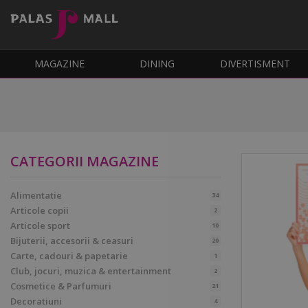
MAGAZINE
DINING
DIVERTISMENT
CATEGORII MAGAZINE
Alimentatie
34
Articole copii
2
Articole sport
10
Bijuterii, accesorii & ceasuri
20
Carte, cadouri & papetarie
1
Club, jocuri, muzica & entertainment
2
Cosmetice & Parfumuri
21
Decoratiuni
4