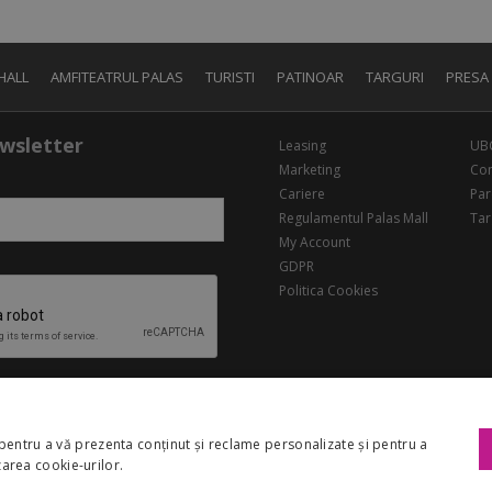
HALL
AMFITEATRUL PALAS
TURISTI
PATINOAR
TARGURI
PRESA
wsletter
Leasing
UB
Marketing
Con
Cariere
Par
Regulamentul Palas Mall
Tar
My Account
GDPR
Politica Cookies
pentru a vă prezenta conținut și reclame personalizate și pentru a
izarea cookie-urilor.
Copyright 2026 Palas Mall. Toate drepturile rezervate.