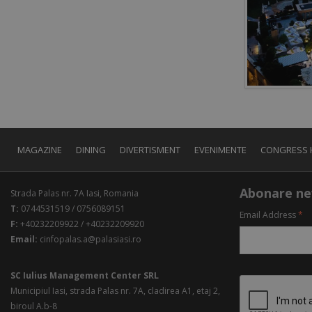
MAGAZINE
DINING
DIVERTISMENT
EVENIMENTE
CONGRESS 
Abonare ne
Strada Palas nr. 7A Iasi, Romania
T:
0744531519 / 0756089151
Email Address
*
F:
+40232209922 / +40232209920
Email:
cinfopalas.a@palasiasi.ro
SC Iulius Management Center SRL
Municipiul Iasi, strada Palas nr. 7A, cladirea A1, etaj 2,
biroul A.b-8