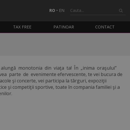
RO
•
EN
TAX FREE
PATINOAR
CONTACT
 alungă monotonia din viaţa ta! În „inima oraşului”
vea parte de evenimente efervescente, te vei bucura de
acole şi concerte, vei participa la târguri, expoziţii
ice şi competiţii sportive, toate în compania familiei şi a
enilor.