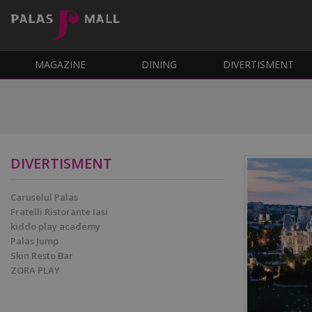
MAGAZINE
DINING
DIVERTISMENT
DIVERTISMENT
Caruselul Palas
Fratelli Ristorante Iasi
kiddo play academy
Palas Jump
Skin Resto Bar
ZORA PLAY