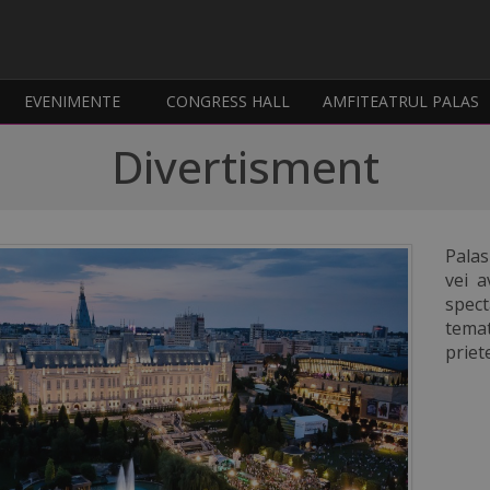
EVENIMENTE
CONGRESS HALL
AMFITEATRUL PALAS
Divertisment
Palas
vei a
spect
temat
priet