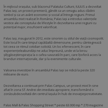
În mijlocul orașului, sub blazonul Palatului Culturii, IULIUS a dezvoltat
Palas Iași, un proiect premieră, gândit ca un omagiu adus clădirii
simbol și ca un avânt economic și social al întregii regiuni. Primul
ansamblu mixt realizat în România, Palas Iași a introdus valențele
vestice ale conceptului de lifestyle în dezvoltarea unei regiuni cu
potențial major, insuficient valorificat.
Palas Iași, inaugurat în 2012, este sinonim cu stilul de viață cosmopolit.
Este locul în care timpul capătăaltă dimensiune, pentru căintegrează
tot ceea ce ritmul cotidian solicită. Un loc efervescent, în care
experiențeleabundăși ne aduc împreună, unde vii la birou
șiîțigăseștiinspirația la o cafea savurată în parc, care îțioferă acces la
branduri internaționale, dar și la evenimente culturale.
Valoarea investiției în ansamblul Palas Iași se ridică la peste 320
milioane de euro.
Dezvoltarea a continuat prin Palas Campus, un proiect mixt în sine
aflat în zona Sf. Andrei din imediata apropiere, transformând o
zonăsubdezvoltată din centrul Iașului în hub de inovaţieşicreativitate.
Palas Mall & Palas Shopping Street * peste 63.000 mp * 270 magazine