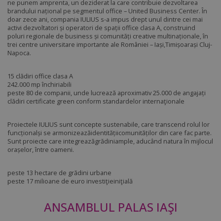
ne punem amprenta, un deziderat la care contribuie dezvoltarea
brandului național pe segmentul office – United Business Center. În
doar zece ani, compania IULIUS s-a impus drept unul dintre cei mai
activi dezvoltatori și operatori de spații office clasa A, construind
poluri regionale de business și comunități creative multinaționale, în
trei centre universitare importante ale României – Iași,Timișoarași Cluj-
Napoca.
15 clădiri office clasa A
242.000 mp închiriabili
peste 80 de companii, unde lucrează aproximativ 25.000 de angajați
clădiri certificate green conform standardelor internaţionale
Proiectele IULIUS sunt concepte sustenabile, care transcend rolul lor
funcționalși se armonizeazăidentitățiicomunităților din care fac parte.
Sunt proiecte care integreazăgrădiniample, aducând natura în mijlocul
orașelor, între oameni.
peste 13 hectare de grădini urbane
peste 17 milioane de euro investiţieiniţială
ANSAMBLUL PALAS IAŞI