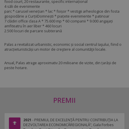
food court, 20 restaurante, specific internațional
4 săli de evenimente
parc * carusel venețian * lac * foișor * vestigii arheologice din fosta
gospodărie a CurțiiDomnești * piațete evenimente * patinoar
7 clădiri office clasa A * 75.600 mp * 60 companii * 9.000 angajați
amfiteatru în aer liber * 460 locuri
2.500 locuri de parcare subterană
Palas a revitalizat urbanistic, economic și social centrul Iaşului, fiind o
atracțieturisticăși un motor de creştere al comunităţii locale.
Anual, Palas atrage aproximativ 20 milioane de vizite, din țarăși de
peste hotare.
PREMII
2021
- PREMIUL DE EXCELENŢĂ PENTRU CONTRIBUŢIA LA
DEZVOLTAREA ECONOMICĂREGIONALĂ”, Gala Forbes