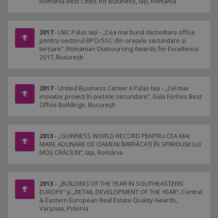
România Best Cities for Business, Iaşi, România
2017
- UBC Palas Iași - „Cea mai bună dezvoltare office
pentru sectorul BPO/SSC din orașele secundare și
terțiare”, Romanian Outsourcing Awards for Excellence
2017, București
2017
- United Business Center 6 Palas Iași - „Cel mai
inovator proiect în piețele secundare”, Gala Forbes Best
Office Buildings, București
2013
- „GUINNESS WORLD RECORD PENTRU CEA MAI
MARE ADUNARE DE OAMENI ÎMBRĂCAȚI ÎN SPIRIDUȘII LUI
MOȘ CRĂCIUN”, Iaşi, România
2013
– „BUILDING OF THE YEAR IN SOUTHEASTERN
EUROPE” şi „RETAIL DEVELOPMENT OF THE YEAR”, Central
& Eastern European Real Estate Quality Awards,
Varşovia, Polonia