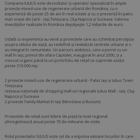
Compania IULIUS este dezvoltator și operator specializat în ample
proiecte mixed-use de regenerare urbană din România, cu o
experiență de peste 25 de ani în real estate și cu o prezență în patru
mari orașe din țară – Iași,Timișoara, Cluj-Napoca și Suceava. Valorea
investiţiilor realizate în România depăşeşte 1,2 miliarde de euro.
Odată cu experiența au venit și proiectele care au schimbat percepția
asupra stilului de viață, au redefinit și revitalizat centrele urbane și s-
au integrat în comunitate. Un parcurs ambițios, care a pornit cu un
mall în Iași, primul din afara Capitalei, inaugurat în anul 2000, și a
crescut organic până la un portofoliu de retail ce cuprinde astăzi
peste 310.000 mp:
2 proiecte mixed-use de regenerare urbană - Palas Iași și Iulius Town
Timișoara
rețeaua națională de shopping mall-uri regionale Iulius Mall – Iași, Cluj-
Napoca și Suceava
2 proiecte Family Market în Iași (Miroslava și Bucium)
Proiectele de retail sunt lidere de piață la nivel regional
șiînregistrează anual peste 70 de milioane de vizite.
Rolul proiectelor IULIUS este cel de a imprima valoare locurilor în care