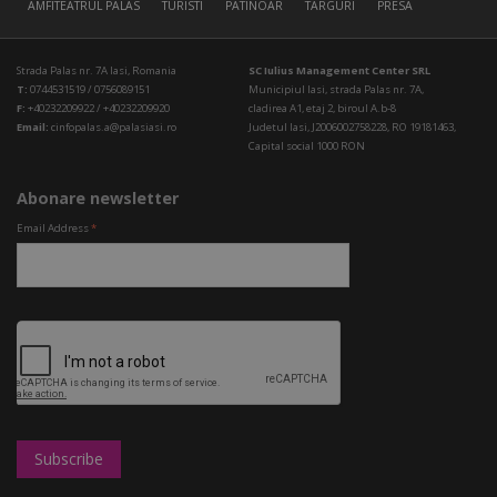
AMFITEATRUL PALAS
TURISTI
PATINOAR
TARGURI
PRESA
Strada Palas nr. 7A Iasi, Romania
SC Iulius Management Center SRL
T:
0744531519 / 0756089151
Municipiul Iasi, strada Palas nr. 7A,
F:
+40232209922 / +40232209920
cladirea A1, etaj 2, biroul A.b-8
Email:
cinfopalas.a@palasiasi.ro
Judetul Iasi, J2006002758228, RO 19181463,
Capital social 1000 RON
Abonare newsletter
Email Address
*