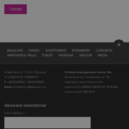
MAGAZINE
DINING
DIVERTISMENT
EVENIMENTE
CONGRESS HALL
AMFITEATRUL PALAS
TURISTI
PATINOAR
TARGURI
PRESA
Strada Palas nr. 7A Iasi, Romania
SC Iulius Management Center SRL
T:
0744531519 / 0756089151
Municipiul Iasi, strada Palas nr. 7A,
F:
+40232209922 / +40232209920
cladirea A1, etaj 2, biroul A.b-8
Email:
cinfopalas.a@palasiasi.ro
Judetul Iasi, J2006002758228, RO 19181463,
Capital social 1000 RON
Abonare newsletter
Email Address
*