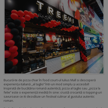
Bucură-te de pizza chiar în food court-ul Iulius Mall si descoperă
experiența italiană ,,al taglio” într-un mod simplu și accesibil!
Inspirată de bucătăria romană autentică, pizza al taglio sau ,,pizza la
felie” este o experiență inedită în sine: crustă crocantă si topping-uri
savuroase ce iti dezvăluie un festival culinar al gustului autentic
roman.