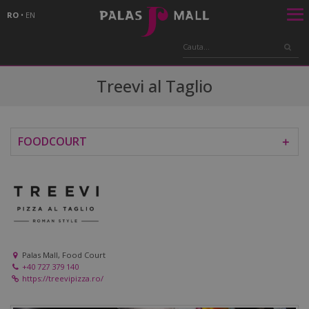
RO
•
EN
Treevi al Taglio
FOODCOURT
＋
Palas Mall, Food Court
+40 727 379 140
https://treevipizza.ro/