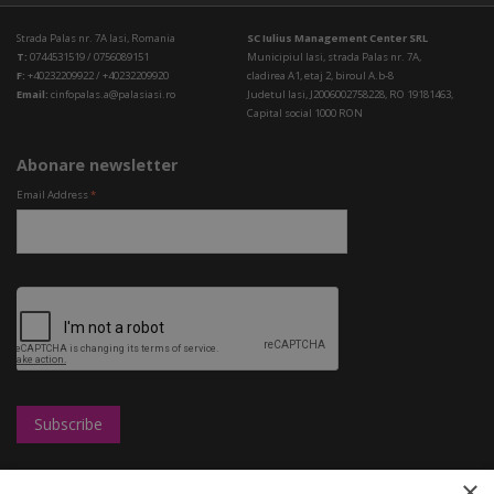
Strada Palas nr. 7A Iasi, Romania
SC Iulius Management Center SRL
T:
0744531519 / 0756089151
Municipiul Iasi, strada Palas nr. 7A,
F:
+40232209922 / +40232209920
cladirea A1, etaj 2, biroul A.b-8
Email:
cinfopalas.a@palasiasi.ro
Judetul Iasi, J2006002758228, RO 19181463,
Capital social 1000 RON
Abonare newsletter
Email Address
*
×
Leasing
UBC
Magazine