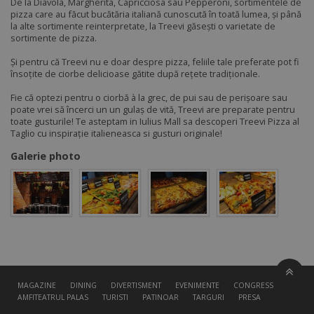
De la Diavola, Margherita, Capricciosa sau Pepperoni, sortimentele de
pizza care au făcut bucătăria italiană cunoscută în toată lumea, și până
la alte sortimente reinterpretate, la Treevi găsești o varietate de
sortimente de pizza.
Și pentru că Treevi nu e doar despre pizza, feliile tale preferate pot fi
însoțite de ciorbe delicioase gătite după rețete tradiționale.
Fie că optezi pentru o ciorbă à la grec, de pui sau de perișoare sau
poate vrei să încerci un un gulaș de vită, Treevi are preparate pentru
toate gusturile! Te asteptam in Iulius Mall sa descoperi Treevi Pizza al
Taglio cu inspirație italieneasca si gusturi originale!
Galerie photo
MAGAZINE
DINING
DIVERTISMENT
EVENIMENTE
CONGRESS HALL
AMFITEATRUL PALAS
TURISTI
PATINOAR
TARGURI
PRESA