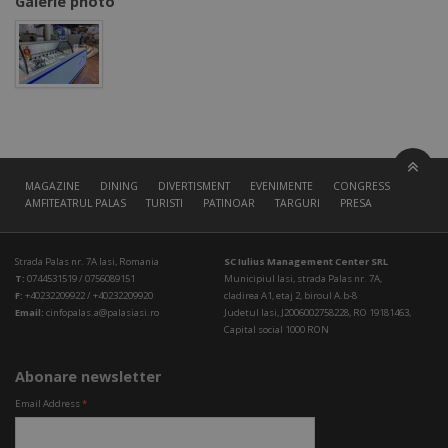
Galerie photo
MAGAZINE
DINING
DIVERTISMENT
EVENIMENTE
CONGRESS HALL
AMFITEATRUL PALAS
TURISTI
PATINOAR
TARGURI
PRESA
Strada Palas nr. 7A Iasi, Romania
SC Iulius Management Center SRL
T:
0744531519 / 0756089151
Municipiul Iasi, strada Palas nr. 7A,
F:
+40232209922 / +40232209920
cladirea A1, etaj 2, biroul A.b-8
Email:
cinfopalas.a@palasiasi.ro
Judetul Iasi, J2006002758228, RO 19181463,
Capital social 1000 RON
Abonare newsletter
Email Address
*