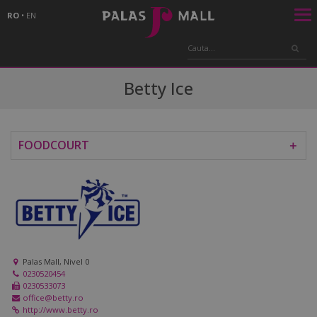
RO
•
EN
Betty Ice
FOODCOURT
＋
Palas Mall, Nivel 0
0230520454
0230533073
office@betty.ro
http://www.betty.ro