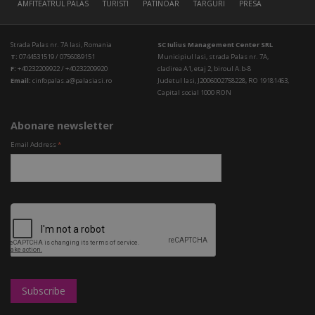
AMFITEATRUL PALAS
TURISTI
PATINOAR
TARGURI
PRESA
Strada Palas nr. 7A Iasi, Romania
SC Iulius Management Center SRL
T:
0744531519 / 0756089151
Municipiul Iasi, strada Palas nr. 7A,
F:
+40232209922 / +40232209920
cladirea A1, etaj 2, biroul A.b-8
Email:
cinfopalas.a@palasiasi.ro
Judetul Iasi, J2006002758228, RO 19181463,
Capital social 1000 RON
Abonare newsletter
Email Address
*