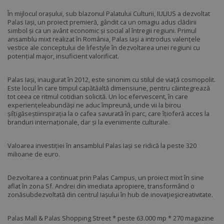
În mijlocul orașului, sub blazonul Palatului Culturii, IULIUS a dezvoltat
Palas Iași, un proiect premieră, gândit ca un omagiu adus clădirii
simbol și ca un avânt economic și social al întregii regiuni. Primul
ansamblu mixt realizat în România, Palas Iași a introdus valențele
vestice ale conceptului de lifestyle în dezvoltarea unei regiuni cu
potențial major, insuficient valorificat.
Palas Iași, inaugurat în 2012, este sinonim cu stilul de viață cosmopolit.
Este locul în care timpul capătăaltă dimensiune, pentru căintegrează
tot ceea ce ritmul cotidian solicită. Un loc efervescent, în care
experiențeleabundăși ne aduc împreună, unde vii la birou
șiîțigăseștiinspirația la o cafea savurată în parc, care îțioferă acces la
branduri internaționale, dar și la evenimente culturale.
Valoarea investiției în ansamblul Palas Iași se ridică la peste 320
milioane de euro.
Dezvoltarea a continuat prin Palas Campus, un proiect mixt în sine
aflat în zona Sf. Andrei din imediata apropiere, transformând o
zonăsubdezvoltată din centrul Iașului în hub de inovaţieşicreativitate.
Palas Mall & Palas Shopping Street * peste 63.000 mp * 270 magazine