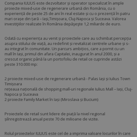
Compania IULIUS este dezvoltator și operator specializat în ample
proiecte mixed-use de regenerare urbană din România, cu o
experiență de peste 25 de ani în real estate și cu o prezență în patru
mari orașe din țară – Iași,Timișoara, Cluj-Napoca și Suceava. Valorea
investiţiilor realizate în România depăşeşte 1,2 miliarde de euro.
Odată cu experiența au venit și proiectele care au schimbat percepția
asupra stilului de viață, au redefinit și revitalizat centrele urbane și s-
au integrat în comunitate. Un parcurs ambițios, care a pornit cu un
mall în Iași, primul din afara Capitalei, inaugurat în anul 2000, și a
crescut organic până la un portofoliu de retail ce cuprinde astăzi
peste 310.000 mp:
2 proiecte mixed-use de regenerare urbană - Palas Iași și Iulius Town
Timișoara
rețeaua națională de shopping mall-uri regionale Iulius Mall – Iași, Cluj-
Napoca și Suceava
2 proiecte Family Market în Iași (Miroslava și Bucium)
Proiectele de retail sunt lidere de piață la nivel regional
șiînregistrează anual peste 70 de milioane de vizite.
Rolul proiectelor IULIUS este cel de a imprima valoare locurilor în care