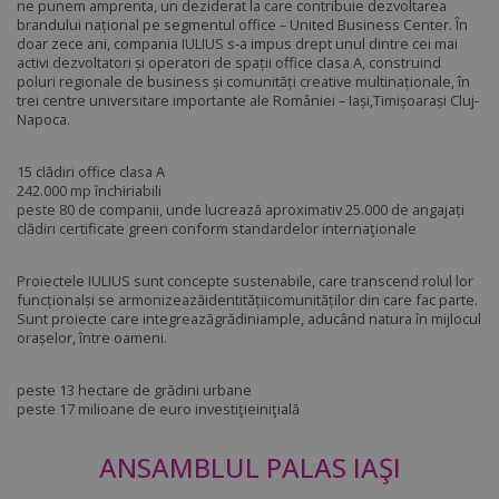
ne punem amprenta, un deziderat la care contribuie dezvoltarea
brandului național pe segmentul office – United Business Center. În
doar zece ani, compania IULIUS s-a impus drept unul dintre cei mai
activi dezvoltatori și operatori de spații office clasa A, construind
poluri regionale de business și comunități creative multinaționale, în
trei centre universitare importante ale României – Iași,Timișoarași Cluj-
Napoca.
15 clădiri office clasa A
242.000 mp închiriabili
peste 80 de companii, unde lucrează aproximativ 25.000 de angajați
clădiri certificate green conform standardelor internaţionale
Proiectele IULIUS sunt concepte sustenabile, care transcend rolul lor
funcționalși se armonizeazăidentitățiicomunităților din care fac parte.
Sunt proiecte care integreazăgrădiniample, aducând natura în mijlocul
orașelor, între oameni.
peste 13 hectare de grădini urbane
peste 17 milioane de euro investiţieiniţială
ANSAMBLUL PALAS IAŞI