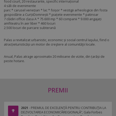
food court, 20 restaurante, specific internațional
4 săli de evenimente
parc * carusel venețian * lac * foișor * vestigii arheologice din fosta
gospodărie a CurțiiDomnești * piațete evenimente * patinoar
7 clădiri office clasa A * 75.600 mp * 60 companii * 9.000 angajați
amfiteatru în aer liber * 460 locuri
2.500 locuri de parcare subterană
Palas a revitalizat urbanistic, economic și social centrul Iaşului, fiind o
atracțieturisticăși un motor de creştere al comunităţii locale.
Anual, Palas atrage aproximativ 20 milioane de vizite, din țarăși de
peste hotare.
PREMII
2021
- PREMIUL DE EXCELENŢĂ PENTRU CONTRIBUŢIA LA
DEZVOLTAREA ECONOMICĂREGIONALĂ”, Gala Forbes