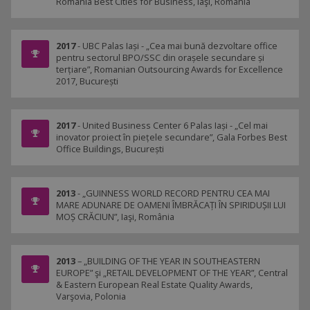
România Best Cities for Business, Iaşi, România
2017
- UBC Palas Iași - „Cea mai bună dezvoltare office
pentru sectorul BPO/SSC din orașele secundare și
terțiare”, Romanian Outsourcing Awards for Excellence
2017, București
2017
- United Business Center 6 Palas Iași - „Cel mai
inovator proiect în piețele secundare”, Gala Forbes Best
Office Buildings, București
2013
- „GUINNESS WORLD RECORD PENTRU CEA MAI
MARE ADUNARE DE OAMENI ÎMBRĂCAȚI ÎN SPIRIDUȘII LUI
MOȘ CRĂCIUN”, Iaşi, România
2013
– „BUILDING OF THE YEAR IN SOUTHEASTERN
EUROPE” şi „RETAIL DEVELOPMENT OF THE YEAR”, Central
& Eastern European Real Estate Quality Awards,
Varşovia, Polonia