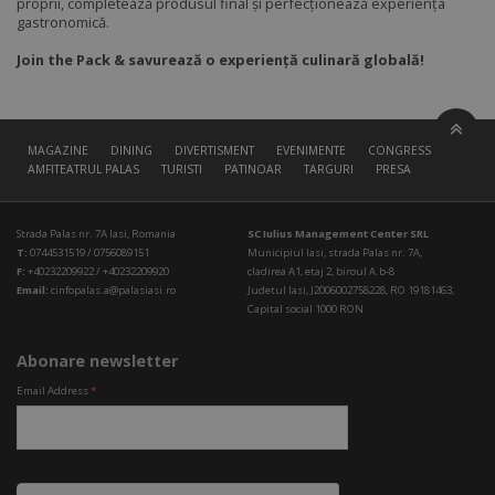
proprii, completează produsul final și perfecționează experiența
gastronomică.
Join the Pack & savurează o experiență culinară globală!
MAGAZINE
DINING
DIVERTISMENT
EVENIMENTE
CONGRESS HALL
AMFITEATRUL PALAS
TURISTI
PATINOAR
TARGURI
PRESA
Strada Palas nr. 7A Iasi, Romania
SC Iulius Management Center SRL
T:
0744531519 / 0756089151
Municipiul Iasi, strada Palas nr. 7A,
F:
+40232209922 / +40232209920
cladirea A1, etaj 2, biroul A.b-8
Email:
cinfopalas.a@palasiasi.ro
Judetul Iasi, J2006002758228, RO 19181463,
Capital social 1000 RON
Abonare newsletter
Email Address
*