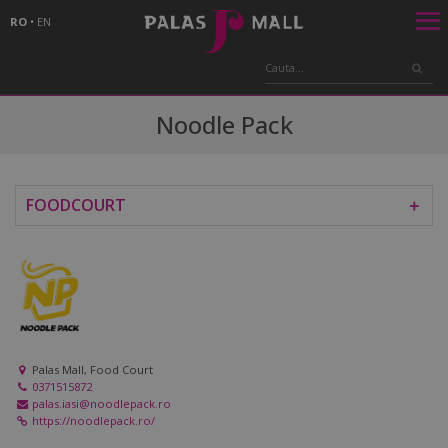
RO
•
EN
Noodle Pack
FOODCOURT
＋
Palas Mall, Food Court
0371515872
palas.iasi@noodlepack.ro
https://noodlepack.ro/