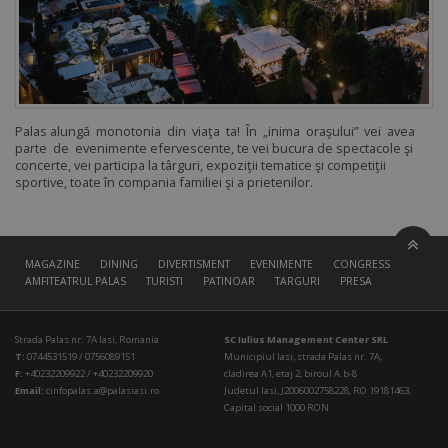
Palas alungă monotonia din viaţa ta! În „inima oraşului” vei avea
parte de evenimente efervescente, te vei bucura de spectacole şi
concerte, vei participa la târguri, expoziţii tematice şi competiţii
sportive, toate în compania familiei şi a prietenilor.
MAGAZINE
DINING
DIVERTISMENT
EVENIMENTE
CONGRESS HALL
AMFITEATRUL PALAS
TURISTI
PATINOAR
TARGURI
PRESA
Strada Palas nr. 7A Iasi, Romania
SC Iulius Management Center SRL
T:
0744531519 / 0756089151
Municipiul Iasi, strada Palas nr. 7A,
F:
+40232209922 / +40232209920
cladirea A1, etaj 2, biroul A.b-8
Email:
cinfopalas.a@palasiasi.ro
Judetul Iasi, J2006002758228, RO 19181463,
Capital social 1000 RON