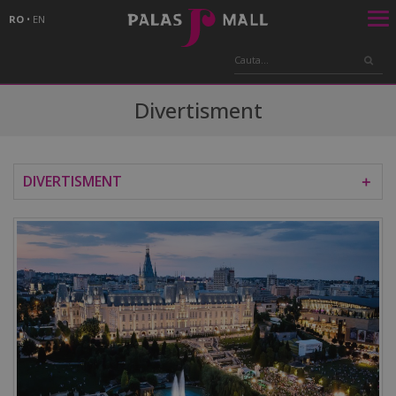
RO
•
EN
Divertisment
DIVERTISMENT
＋