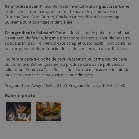
Ce produse avem?
Taco Bell este inventatorul de
gusturi urbane
,
si, de aceea, oferim o varietate foarte mare de produse unice.
Crunchy Taco, Fajita Burrito, Chicken Quesadilla si Crunchwrap
Supreme sunt doar cateva dintre ele.
Ce ingrediente folosim?
Carnea de vita sau de pui este combinata
cu varietati de fasole, legume proaspete, branza si sosurile noastre
speciale: Mild si Fire. Meniul este complet customizabil: poti combina
toate ingredientele, in functie de cat de curajos sau de pofticios esti.
Indiferent daca ti-e pofta de ceva vegetarian, cu carne sau de ceva
dulce, la Taco Bell vei gasi mereu produse care sa se potriveasca
stilului tau. Pentru ca Taco Bell iti aduce ofera mancare de inspiratie
mexicana care te face sa gusti mai mult din viata!
Program Take Away : 10.00 – 21.00. Program Delivery: 10.30 – 21.30
Galerie photo