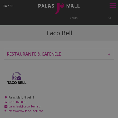
RO
•
EN
Taco Bell
RESTAURANTE & CAFENELE
＋
Palas Mall, Nivel -1
0751 169 851
palas.iasi@taco-bell.ro
http://www.taco-bell.ro/