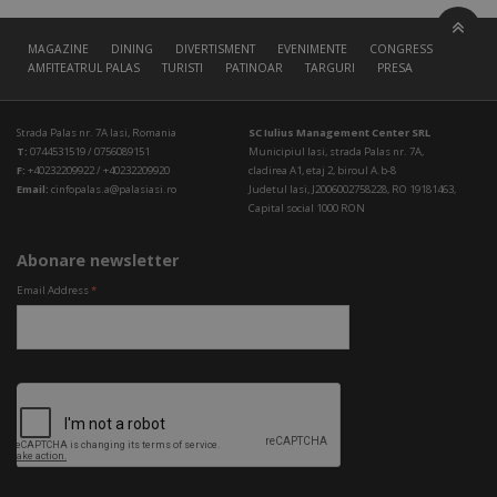
MAGAZINE
DINING
DIVERTISMENT
EVENIMENTE
CONGRESS HALL
AMFITEATRUL PALAS
TURISTI
PATINOAR
TARGURI
PRESA
Strada Palas nr. 7A Iasi, Romania
SC Iulius Management Center SRL
T:
0744531519 / 0756089151
Municipiul Iasi, strada Palas nr. 7A,
F:
+40232209922 / +40232209920
cladirea A1, etaj 2, biroul A.b-8
Email:
cinfopalas.a@palasiasi.ro
Judetul Iasi, J2006002758228, RO 19181463,
Capital social 1000 RON
Abonare newsletter
Email Address
*