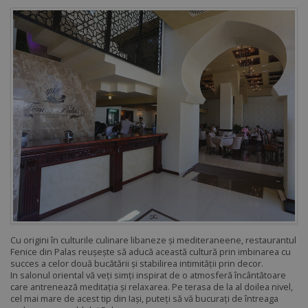
Cu origini în culturile culinare libaneze și mediteraneene, restaurantul
Fenice din Palas reușește să aducă această cultură prin imbinarea cu
succes a celor două bucătării și stabilirea intimității prin decor.
In salonul oriental vă veți simți inspirat de o atmosferă încântătoare
care antrenează meditația și relaxarea. Pe terasa de la al doilea nivel,
cel mai mare de acest tip din Iași, puteți să vă bucurați de întreaga