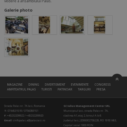
vedere a ansamblului Palas.
Galerie photo
MAGAZINE
DINING
DIVERTISMENT
EVENIMENTE
CONGRESS HALL
AMFITEATRUL PALAS
TURISTI
PATINOAR
TARGURI
PRESA
Strada Palas nr. 7A Iasi, Romania
SC Iulius Management Center SRL
T:
0744531519 / 0756089151
Municipiul Iasi, strada Palas nr. 7A,
F:
+40232209922 / +40232209920
cladirea A1, etaj 2, biroul A.b-8
Email:
cinfopalas.a@palasiasi.ro
Judetul Iasi, J2006002758228, RO 19181463,
Capital social 1000 RON