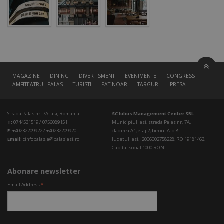
MAGAZINE
DINING
DIVERTISMENT
EVENIMENTE
CONGRESS HALL
AMFITEATRUL PALAS
TURISTI
PATINOAR
TARGURI
PRESA
Strada Palas nr. 7A Iasi, Romania
SC Iulius Management Center SRL
T:
0744531519 / 0756089151
Municipiul Iasi, strada Palas nr. 7A,
F:
+40232209922 / +40232209920
cladirea A1, etaj 2, biroul A.b-8
Email:
cinfopalas.a@palasiasi.ro
Judetul Iasi, J2006002758228, RO 19181463,
Capital social 1000 RON
Abonare newsletter
Email Address
*