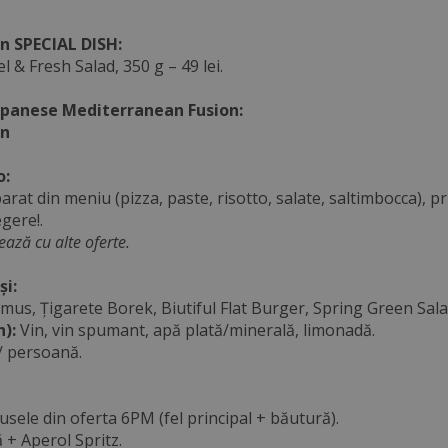
 SPECIAL DISH:
l & Fresh Salad, 350 g – 49 lei.
Japanese Mediterranean Fusion:
en
o:
arat din meniu (pizza, paste, risotto, salate, saltimbocca), 
egere!.
ază cu alte oferte.
și:
s, Țigarete Borek, Biutiful Flat Burger, Spring Green Salad
):
Vin, vin spumant, apă plată/minerală, limonadă.
 / persoană.
usele din oferta 6PM (fel principal + băutură).
 + Aperol Spritz.