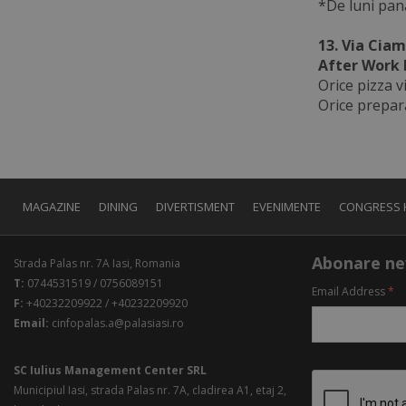
*De luni pana
13. Via Ciam
After Work 
Orice pizza v
Orice prepara
MAGAZINE
DINING
DIVERTISMENT
EVENIMENTE
CONGRESS 
Abonare ne
Strada Palas nr. 7A Iasi, Romania
T:
0744531519 / 0756089151
Email Address
*
F:
+40232209922 / +40232209920
Email:
cinfopalas.a@palasiasi.ro
SC Iulius Management Center SRL
Municipiul Iasi, strada Palas nr. 7A, cladirea A1, etaj 2,