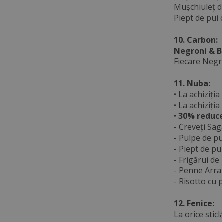
Mușchiuleț d
Piept de pui 
10. Carbon:
Negroni & Be
Fiecare Negro
11. Nuba:
• La achiziți
• La achiziți
•
30% reduc
- Creveți Sa
- Pulpe de pu
- Piept de pu
- Frigărui de
- Penne Arra
- Risotto cu 
12. Fenice:
La orice stic