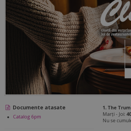
Documente atasate
1. The Trum
Marți - Joi:
4
Catalog 6pm
Nu se cumule