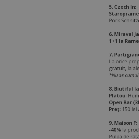
5. Czech In:
Staropramen
Pork Schnitze
6. Miraval 
1+1 la Ram
7. Partigian
La orice prep
gratuit, la al
*Nu se cumule
8. Biutiful Ia
Platou:
Hummu
Open Bar (3h
Preț:
150 lei
9. Maison F:
-40%
la prod
Pulpă de rață