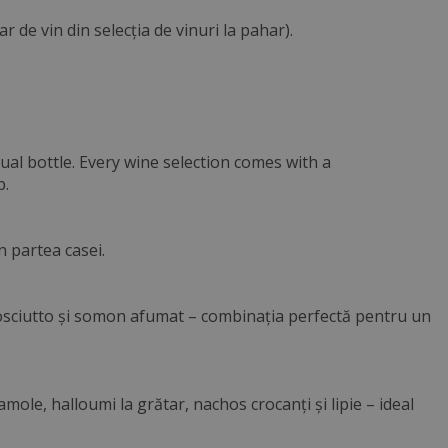
de vin din selecția de vinuri la pahar).
ual bottle. Every wine selection comes with a
p.
n partea casei.
prosciutto și somon afumat – combinația perfectă pentru un
le, halloumi la grătar, nachos crocanți și lipie – ideal