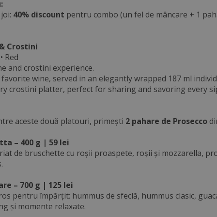
:
joi:
40% discount
pentru combo (un fel de mâncare + 1 pahar 
& Crostini
 • Red
e and crostini experience.
favorite wine, served in an elegantly wrapped 187 ml individ
 crostini platter, perfect for sharing and savoring every si
ntre aceste două platouri, primești
2 pahare de Prosecco
di
ta – 400 g | 59 lei
riat de bruschette cu roșii proaspete, roșii și mozzarella, 
.
re – 700 g | 125 lei
os pentru împărțit: hummus de sfeclă, hummus clasic, guacamo
ng și momente relaxate.