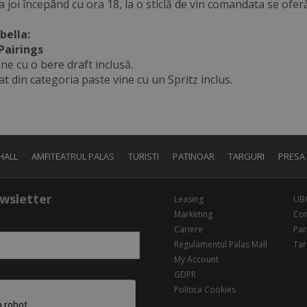
 joi începând cu ora 18, la o sticlă de vin comandata se ofer
bella:
Pairings
ine cu o bere draft inclusă.
t din categoria paste vine cu un Spritz inclus.
HALL
AMFITEATRUL PALAS
TURISTI
PATINOAR
TARGURI
PRESA
wsletter
Leasing
UB
Marketing
Con
Cariere
Par
Regulamentul Palas Mall
Tar
My Account
GDPR
Politica Cookies