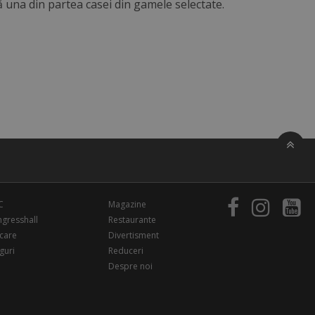
ă una din partea casei din gamele selectate.
C
Magazine
gresshall
Restaurante
care
Divertisment
guri
Reduceri
Despre noi