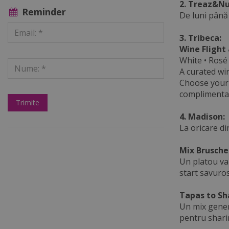
2. Treaz&Nu
Reminder
De luni până 
3. Tribeca:
Wine Flight 
White • Rosé
A curated win
Choose your 
complimentary
4. Madison:
La oricare di
Mix Bruschet
Un platou va
start savuros
Tapas to Sha
Un mix gener
pentru shari