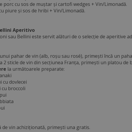
e porc cu sos de muștar și cartofi wedges + Vin/Limonadă.
cu piure și sos de hribi + Vin/Limonadă.
llini Aperitivo
ni sau Bellini este servit alături de o selecție de aperitive
a unui pahar de vin (alb, roșu sau rosé), primești încă un paha
a a 2 sticle de vin din secțiunea Franța, primești un platou de 
ere
la următoarele preparate:
ganaki
i cu dovlecei
i cu broccoli
 pui
bbiata
pui
lă de vin achiziționată, primești una gratis.