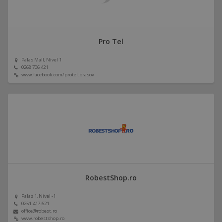
Pro Tel
Palas Mall, Nivel 1
0268 706 421
www.facebook.com/protel.brasov
RobestShop.ro
Palas 1, Nivel -1
0251.417.621
office@robest.ro
www.robestshop.ro