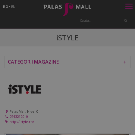
RO
•
EN
iSTYLE
CATEGORII MAGAZINE
＋
Palas Mall, Nivel 0
0743212010
http://istyle.ro/