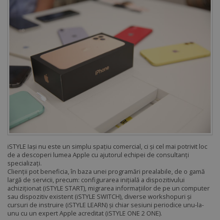
iSTYLE Iași nu este un simplu spațiu comercial, ci și cel mai potrivit loc
de a descoperi lumea Apple cu ajutorul echipei de consultanți
specializați.
Clienții pot beneficia, în baza unei programări prealabile, de o gamă
largă de servicii, precum: configurarea inițială a dispozitivului
achiziționat (iSTYLE START), migrarea informațiilor de pe un computer
sau dispozitiv existent (iSTYLE SWITCH), diverse workshopuri și
cursuri de instruire (iSTYLE LEARN) și chiar sesiuni periodice unu-la-
unu cu un expert Apple acreditat (iSTYLE ONE 2 ONE).