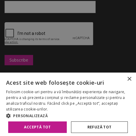
×
Leasing
UBC
Magazine
Acest site web folosește cookie-uri
Marketing
Congresshall
Restaurante
Cariere
Parcare
Divertisment
Folosim cookie-uri pentru a vă îmbunătăți experiența de navigare,
Regulamentul
Targuri
Reduceri
pentru a vă prezenta conținut și reclame personalizate și pentru a
Palas Mall
Despre noi
My Account
analiza traficul nostru. Făcând click pe „Acceptă tot”, acceptați
GDPR
utilizarea cookie-urilor.
Politica Cookies
PERSONALIZEAZĂ
ACCEPTĂ TOT
REFUZĂ TOT
Copyright 2026 Palas Mall. Toate drepturile rezervate.