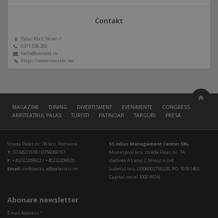
Contakt
Palas Mall, Nivel -1
0371 536 280
hello@contakt.ro
https://www.contakt.ro/
MAGAZINE
DINING
DIVERTISMENT
EVENIMENTE
CONGRESS HALL
AMFITEATRUL PALAS
TURISTI
PATINOAR
TARGURI
PRESA
Strada Palas nr. 7A Iasi, Romania
SC Iulius Management Center SRL
T:
0744531519 / 0756089151
Municipiul Iasi, strada Palas nr. 7A,
F:
+40232209922 / +40232209920
cladirea A1, etaj 2, biroul A.b-8
Email:
cinfopalas.a@palasiasi.ro
Judetul Iasi, J2006002758228, RO 19181463,
Capital social 1000 RON
Abonare newsletter
Email Address
*