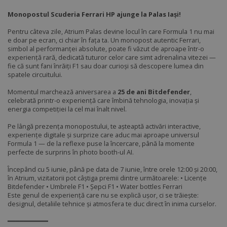
Monopostul Scuderia Ferrari HP ajunge la Palas Iași!
Pentru câteva zile, Atrium Palas devine locul în care Formula 1 nu mai
e doar pe ecran, ci chiar în fața ta. Un monopost autentic Ferrari,
simbol al performanței absolute, poate fi văzut de aproape într-o
experiență rară, dedicată tuturor celor care simt adrenalina vitezei —
fie că sunt fani înrăiți F1 sau doar curioși să descopere lumea din
spatele circuitului.
Momentul marchează aniversarea a
25 de ani Bitdefender
,
celebrată printr-o experiență care îmbină tehnologia, inovația și
energia competiției la cel mai înalt nivel.
Pe lângă prezența monopostului, te așteaptă activări interactive,
experiențe digitale și surprize care aduc mai aproape universul
Formula 1 — de la reflexe puse la încercare, până la momente
perfecte de surprins în photo booth-ul AI.
Începând cu 5 iunie, până pe data de 7 iunie, între orele 12:00 și 20:00,
în Atrium, vizitatorii pot câștiga premii dintre următoarele: • Licențe
Bitdefender • Umbrele F1 • Șepci F1 • Water bottles Ferrari
Este genul de experiență care nu se explică ușor, ci se trăiește:
designul, detaliile tehnice și atmosfera te duc direct în inima curselor.
━━━━━━━━━━