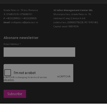
Strada Palas nr. 7A Iasi, Romania
SC Iulius Management Center SRL
T:
0744531519 / 0756089151
Municipiul Iasi, strada Palas nr. 7A,
F:
+40232209922 / +40232209920
cladirea A1, etaj 2, biroul A.b-8
Email:
cinfopalas.a@palasiasi.ro
Judetul Iasi, J2006002758228, RO 19181463,
Capital social 1000 RON
Abonare newsletter
Email Address
*