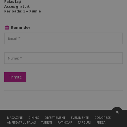
Palas Iași
Acces gratuit
Perioadă: 3 – 7 iunie
Reminder
MAGAZINE
DINING
DIVERTISMENT
EVENIMENTE
CONGRESS HALL
AMFITEATRUL PALAS
TURISTI
PATINOAR
TARGURI
PRESA