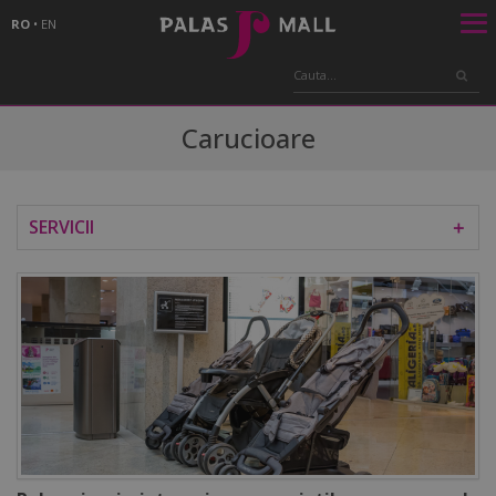
RO
•
EN
Carucioare
SERVICII
＋