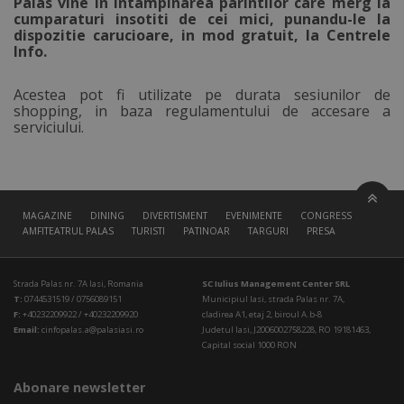
Palas vine in intampinarea parintilor care merg la
cumparaturi insotiti de cei mici, punandu-le la
dispozitie carucioare, in mod gratuit, la Centrele
Info.
Acestea pot fi utilizate pe durata sesiunilor de
shopping, in baza regulamentului de accesare a
serviciului.
MAGAZINE
DINING
DIVERTISMENT
EVENIMENTE
CONGRESS HALL
AMFITEATRUL PALAS
TURISTI
PATINOAR
TARGURI
PRESA
Strada Palas nr. 7A Iasi, Romania
SC Iulius Management Center SRL
T:
0744531519 / 0756089151
Municipiul Iasi, strada Palas nr. 7A,
F:
+40232209922 / +40232209920
cladirea A1, etaj 2, biroul A.b-8
Email:
cinfopalas.a@palasiasi.ro
Judetul Iasi, J2006002758228, RO 19181463,
Capital social 1000 RON
Abonare newsletter