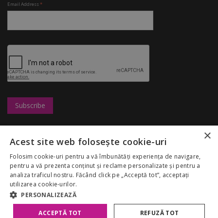
Email Address
*
×
Leasing
UBC
Magazine
Acest site web folosește cookie-uri
Marketing
Congresshall
Restaurante
Cariere
Parcare
Divertisment
Folosim cookie-uri pentru a vă îmbunătăți experiența de navigare,
Regulamentul
Targuri
Reduceri
pentru a vă prezenta conținut și reclame personalizate și pentru a
Palas Mall
Despre noi
My Account
analiza traficul nostru. Făcând click pe „Acceptă tot”, acceptați
GDPR
utilizarea cookie-urilor.
Politica Cookies
PERSONALIZEAZĂ
ACCEPTĂ TOT
REFUZĂ TOT
Copyright 2026 Palas Mall. Toate drepturile rezervate.