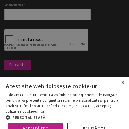
Email Address
*
×
Leasing
UBC
Magazine
Acest site web folosește cookie-uri
Marketing
Congresshall
Restaurante
Cariere
Parcare
Divertisment
Folosim cookie-uri pentru a vă îmbunătăți experiența de navigare,
Regulamentul
Targuri
Reduceri
pentru a vă prezenta conținut și reclame personalizate și pentru a
Palas Mall
Despre noi
My Account
analiza traficul nostru. Făcând click pe „Acceptă tot”, acceptați
GDPR
utilizarea cookie-urilor.
Politica Cookies
PERSONALIZEAZĂ
ACCEPTĂ TOT
REFUZĂ TOT
Copyright 2026 Palas Mall. Toate drepturile rezervate.