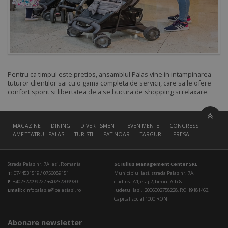
Pentru ca timpul este pretios, ansamblul Palas vine in intampinarea
tuturor clientilor sai cu o gama completa de servicii, care sa le ofere
confort sporit si libertatea de a se bucura de shopping si relaxare.
MAGAZINE
DINING
DIVERTISMENT
EVENIMENTE
CONGRESS HALL
AMFITEATRUL PALAS
TURISTI
PATINOAR
TARGURI
PRESA
Strada Palas nr. 7A Iasi, Romania
SC Iulius Management Center SRL
T:
0744531519 / 0756089151
Municipiul Iasi, strada Palas nr. 7A,
F:
+40232209922 / +40232209920
cladirea A1, etaj 2, biroul A.b-8
Email:
cinfopalas.a@palasiasi.ro
Judetul Iasi, J2006002758228, RO 19181463,
Capital social 1000 RON
Abonare newsletter