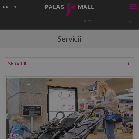
RO
•
EN
Servicii
SERVICII
＋