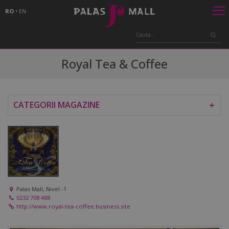
RO
•
EN
Royal Tea & Coffee
CATEGORII MAGAZINE
＋
Palas Mall, Nivel -1
0232 708 488
http://www.royal-tea-coffee.business.site