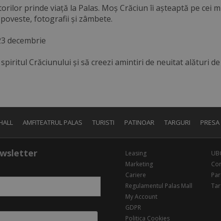
rilor prinde viață la Palas. Moș Crăciun îi așteaptă pe cei mi
oveste, fotografii și zâmbete.
23 decembrie
 spiritul Crăciunului și să creezi amintiri de neuitat alături d
HALL
AMFITEATRUL PALAS
TURISTI
PATINOAR
TARGURI
PRESA
wsletter
Leasing
UB
Marketing
Con
Cariere
Par
Regulamentul Palas Mall
Tar
My Account
GDPR
Politica Cookies