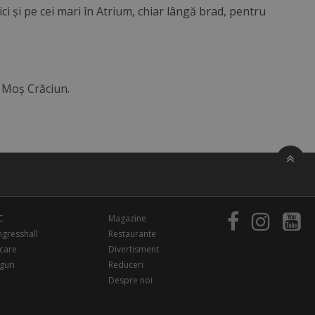
ci și pe cei mari în Atrium, chiar lângă brad, pentru
e Moș Crăciun.
C
Magazine
gresshall
Restaurante
care
Divertisment
guri
Reduceri
Despre noi