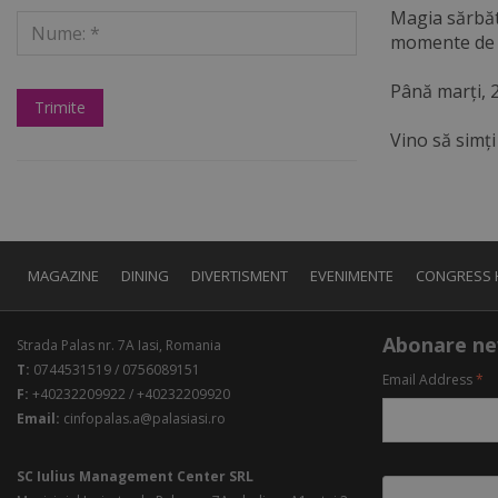
Magia sărbăto
momente de p
Până marți, 
Vino să simți
MAGAZINE
DINING
DIVERTISMENT
EVENIMENTE
CONGRESS 
Abonare ne
Strada Palas nr. 7A Iasi, Romania
T:
0744531519 / 0756089151
Email Address
*
F:
+40232209922 / +40232209920
Email:
cinfopalas.a@palasiasi.ro
SC Iulius Management Center SRL