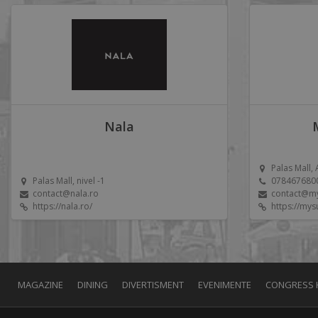
Nala
Palas Mall, 
Palas Mall, nivel -1
078467680
contact@nala.ro
contact@m
https://nala.ro/
https://my
MAGAZINE
DINING
DIVERTISMENT
EVENIMENTE
CONGRESS 