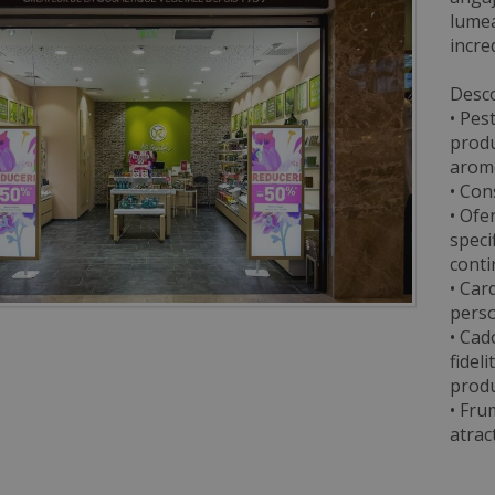
lumea
incre
Desco
• Pes
produ
arome
• Con
• Ofe
speci
conti
• Car
perso
• Cad
fideli
prod
• Fru
atrac