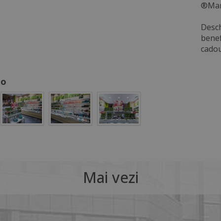
®Marc
Desch
benef
cadou
to
Mai vezi