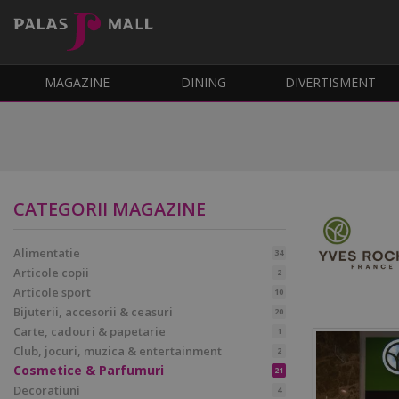
MAGAZINE
DINING
DIVERTISMENT
CATEGORII MAGAZINE
Alimentatie
34
Articole copii
2
Articole sport
10
Bijuterii, accesorii & ceasuri
20
Carte, cadouri & papetarie
1
Club, jocuri, muzica & entertainment
2
Cosmetice & Parfumuri
21
Decoratiuni
4