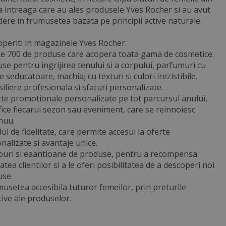
 intreaga care au ales produsele Yves Rocher si au avut
dere in frumusetea bazata pe principii active naturale.
periti in magazinele Yves Rocher:
te 700 de produse care acopera toata gama de cosmetice:
se pentru ingrijirea tenului si a corpului, parfumuri cu
 seducatoare, machiaj cu texturi si culori irezistibile.
siliere profesionala si sfaturi personalizate.
rte promotionale personalizate pe tot parcursul anului,
fice fiecarui sezon sau eveniment, care se reinnoiesc
nuu.
dul de fidelitate, care permite accesul la oferte
nalizate si avantaje unice.
ouri si eaantioane de produse, pentru a recompensa
tatea clientilor si a le oferi posibilitatea de a descoperi noi
use.
musetea accesibila tuturor femeilor, prin preturile
tive ale produselor.