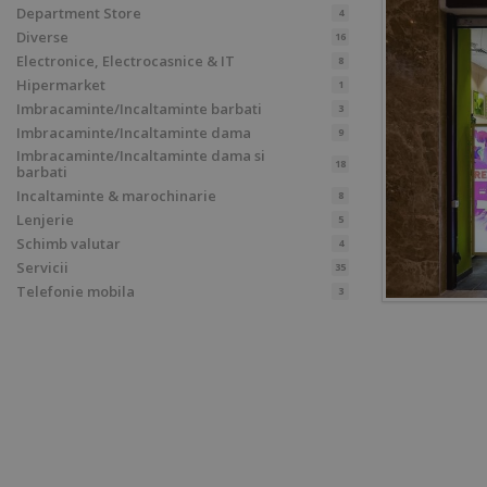
Department Store
4
Diverse
16
Electronice, Electrocasnice & IT
8
Hipermarket
1
Imbracaminte/Incaltaminte barbati
3
Imbracaminte/Incaltaminte dama
9
Imbracaminte/Incaltaminte dama si
18
barbati
Incaltaminte & marochinarie
8
Lenjerie
5
Schimb valutar
4
Servicii
35
Telefonie mobila
3