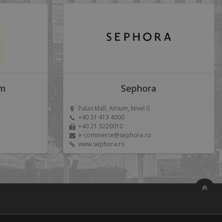
um
Sephora
Palas Mall, Atrium, Nivel 0
+40 31 413 4000
+40 21 3220010
e-commerce@sephora.ro
www.sephora.ro