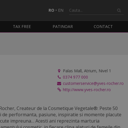
RO
•
EN
TAX FREE
PATINOAR
CONTACT
Palas Mall, Atrium, Nivel 1
0374 977 000
customerservice@yves-rocher.ro
http://www.yves-rocher.ro
Rocher, Createur de la Cosmetique Vegetale®: Peste 50
i de performanta, pasiune, inspiratie si momente placute
ecute impreuna…
Acesti ani reprezinta marturia
amentului cosmetic, in fiecare clipa alaturi de femeile din