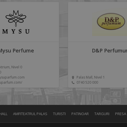
Mysu Perfume
D&P Perfum
Atrium, Nivel 0
0
ysuparfum.com
Palas Mall, Nivel 1
suparfum.com/
0740 520 000
HALL
AMFITEATRUL PALAS
TURISTI
PATINOAR
TARGURI
PRESA