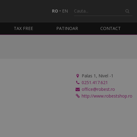
RO
•
EN
TAX FREE
PATINOAR
CONTACT
Palas 1, Nivel -1
0251.417.621
office@robest.ro
http://www.robestshop.ro