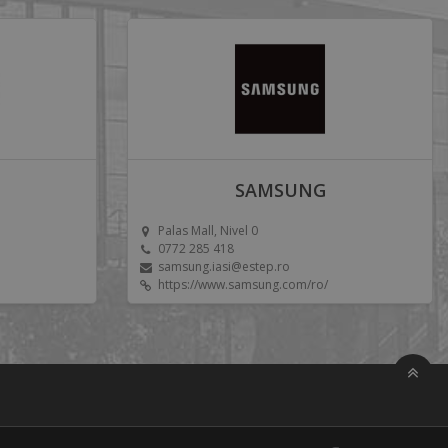
SAMSUNG
Palas Mall, Nivel 0
0772 285 418
samsung.iasi@estep.ro
https://www.samsung.com/ro/