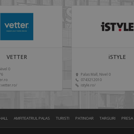
VETTER
iSTYLE
Nivel 0
76
Palas Mall, Nivel 0
er.ro
0743212010
.vetter.ro/
istyle.ro/
HALL
AMFITEATRUL PALAS
TURISTI
PATINOAR
TARGURI
PRESA