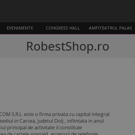
EVENIMENTE
CONGRESS HALL
AMFITEATRUL PALAS
RobestShop.ro
OM S.R.L. este o firma privata cu capital integral
ediul in Carcea, judetul Dolj , infiintata in anul
l principal de activitate il constituie
ea de cartele prepaid, accesorii de telefonie