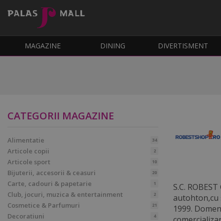
MAGAZINE
DINING
DIVERTISMENT
CATEGORII MAGAZINE
Alimentatie
34
Articole copii
2
Articole sport
10
Bijuterii, accesorii & ceasuri
20
Carte, cadouri & papetarie
1
S.C. ROBEST C
Club, jocuri, muzica & entertainment
2
autohton,cu s
Cosmetice & Parfumuri
21
1999. Domeniu
Decoratiuni
4
comercializar