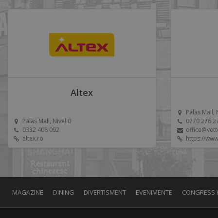
Altex
Palas Mall, 
Palas Mall, Nivel 0
0770 276 2
0332 408 092
office@vett
altex.ro
https://www
MAGAZINE
DINING
DIVERTISMENT
EVENIMENTE
CONGRESS 