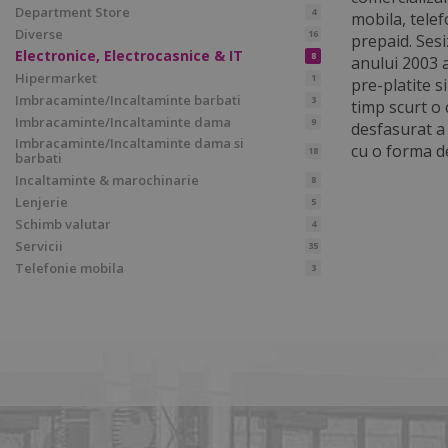
Department Store
4
mobila, telef
Diverse
16
prepaid.
Sesi
Electronice, Electrocasnice & IT
8
anului 2003 
Hipermarket
1
pre-platite s
Imbracaminte/Incaltaminte barbati
3
timp scurt o 
Imbracaminte/Incaltaminte dama
9
desfasurat a 
Imbracaminte/Incaltaminte dama si
cu o forma de
18
barbati
Incaltaminte & marochinarie
8
Lenjerie
5
Schimb valutar
4
Servicii
35
Telefonie mobila
3