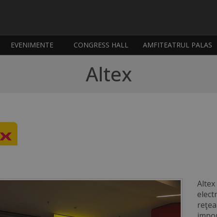
EVENIMENTE
CONGRESS HALL
AMFITEATRUL PALAS
Altex
Altex
elect
reţea
impor