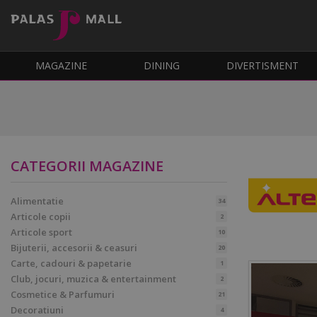
MAGAZINE
DINING
DIVERTISMENT
CATEGORII MAGAZINE
Alimentatie
34
Articole copii
2
Articole sport
10
Bijuterii, accesorii & ceasuri
20
Carte, cadouri & papetarie
1
Club, jocuri, muzica & entertainment
2
Cosmetice & Parfumuri
21
Decoratiuni
4