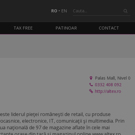
RO
•
EN
TAX FREE
PATINOAR
CONTACT
Palas Mall, Nivel 0
0332 408 092
http://altex.ro
 este liderul pieţei româneşti de retail, cu produse
rocasnice, electronice, IT, comunicaţii şi multimedia. Prin
ua naţională de 97 de magazine aflate în cele mai
tante oraşe din ţară şi magazinul online www.altex.ro,