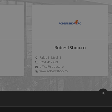
RobestShop.ro
Palas 1, Nivel -1
0251.417.621
office@robest.ro
www.robestshop.ro