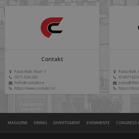
Contakt
Palas Mall, Nivel -1
Palas Mall,
0371 536 280
079071822
hello@contakt.ro
palas@360
https://www.contakt.ro/
https://dys
MAGAZINE
DINING
DIVERTISMENT
EVENIMENTE
CONGRESS 