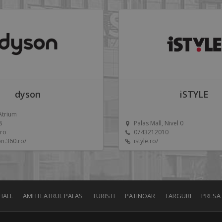
dyson
iSTYLE
 Atrium
8
Palas Mall, Nivel 0
.ro
0743212010
on.360.ro/
istyle.ro/
HALL
AMFITEATRUL PALAS
TURISTI
PATINOAR
TARGURI
PRESA