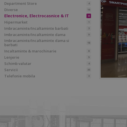
Department Store
4
Diverse
16
Electronice, Electrocasnice & IT
8
Hipermarket
1
Imbracaminte/Incaltaminte barbati
3
Imbracaminte/Incaltaminte dama
9
Imbracaminte/Incaltaminte dama si
18
barbati
Incaltaminte & marochinarie
8
Lenjerie
5
Schimb valutar
4
Servicii
35
Telefonie mobila
3