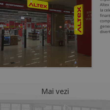
Altex
la ce
finan
compa
gener
diver
Mai vezi