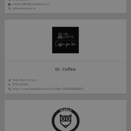
comenzi@cofetariablanca.ro
cofetariablanca.ro
Dr. Coffee
Palas Mall, Atrium
0755 526 625
https://www.facebook.com/Dr-Coffee-103203098903923