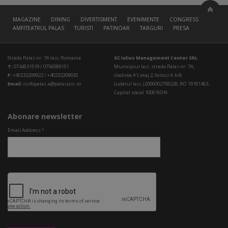
MAGAZINE
DINING
DIVERTISMENT
EVENIMENTE
CONGRESS HALL
AMFITEATRUL PALAS
TURISTI
PATINOAR
TARGURI
PRESA
Strada Palas nr. 7A Iasi, Romania
SC Iulius Management Center SRL
T:
0744531519 / 0756089151
Municipiul Iasi, strada Palas nr. 7A,
F:
+40232209922 / +40232209920
cladirea A1, etaj 2, biroul A.b-8
Email:
cinfopalas.a@palasiasi.ro
Judetul Iasi, J2006002758228, RO 19181463,
Capital social 1000 RON
Abonare newsletter
Email Address
*