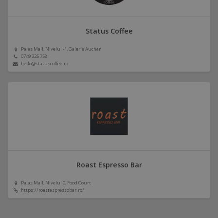
Status Coffee
Palas Mall, Nivelul -1, Galerie Auchan
0749 325 758
hello@statuscoffee.ro
Roast Espresso Bar
Palas Mall, Nivelul 0, Food Court
https://roastespressobar.ro/