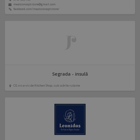
meatconceptstore@gmail.com
facebook.com/meatconceptstore/
Segrada - insulă
C0, vis-a-vis de Kitchen Shop, sub scările rulante