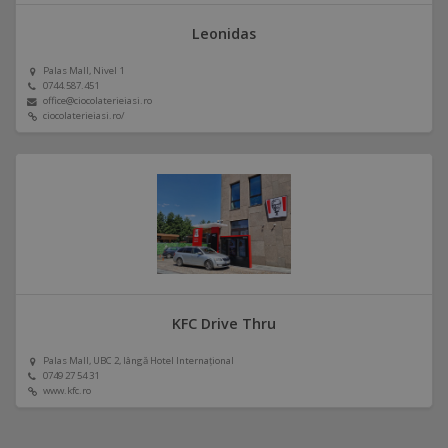
Leonidas
Palas Mall, Nivel 1
0744.587.451
office@ciocolaterieiasi.ro
ciocolaterieiasi.ro/
KFC Drive Thru
Palas Mall, UBC 2, lângă Hotel Internațional
0749 27 54 31
www.kfc.ro