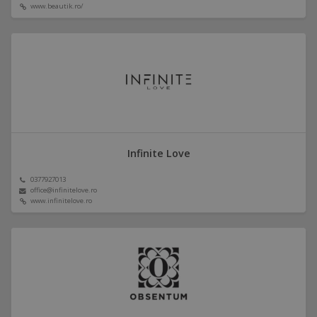
www.beautik.ro/
Infinite Love
0377927013
office@infinitelove.ro
www.infinitelove.ro