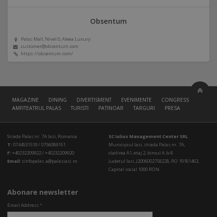
Obsentum
Palas Mall, Nivel 0, Aleea Luxury
customer@obsentum.com
https://obsentum.com/
MAGAZINE
DINING
DIVERTISMENT
EVENIMENTE
CONGRESS HALL
AMFITEATRUL PALAS
TURISTI
PATINOAR
TARGURI
PRESA
Strada Palas nr. 7A Iasi, Romania
SC Iulius Management Center SRL
T:
0744531519 / 0756089151
Municipiul Iasi, strada Palas nr. 7A,
F:
+40232209922 / +40232209920
cladirea A1, etaj 2, biroul A.b-8
Email:
cinfopalas.a@palasiasi.ro
Judetul Iasi, J2006002758228, RO 19181463,
Capital social 1000 RON
Abonare newsletter
Email Address
*