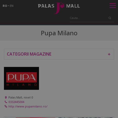
RO
•
EN
Pupa Milano
CATEGORII MAGAZINE
＋
Palas Mall, nivel 0
0332445004
http://www.pupamilano.ro/