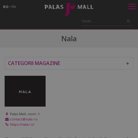
RO
•
EN
Nala
CATEGORII MAGAZINE
＋
Palas Mall, nivel -1
contact@nala.ro
https://nala.ro/