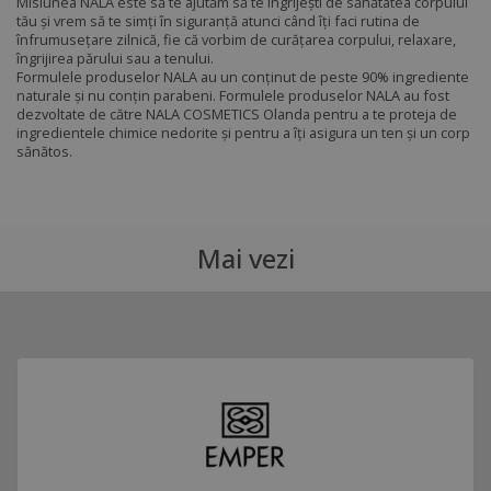
Misiunea NALA este să te ajutăm să te îngrijești de sănătatea corpului
tău și vrem să te simți în siguranță atunci când îți faci rutina de
înfrumusețare zilnică, fie că vorbim de curățarea corpului, relaxare,
îngrijirea părului sau a tenului.
Formulele produselor NALA au un conținut de peste 90% ingrediente
naturale și nu conțin parabeni. Formulele produselor NALA au fost
dezvoltate de către NALA COSMETICS Olanda pentru a te proteja de
ingredientele chimice nedorite și pentru a îți asigura un ten și un corp
sănătos.
Mai vezi