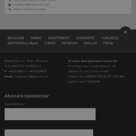
customer@obsentum.com
https://obsentum.com/
MAGAZINE
DINING
DIVERTISMENT
EVENIMENTE
CONGRESS HALL
AMFITEATRUL PALAS
TURISTI
PATINOAR
TARGURI
PRESA
Strada Palas nr. 7A Iasi, Romania
SC Iulius Management Center SRL
T:
0744531519 / 0756089151
Municipiul Iasi, strada Palas nr. 7A,
F:
+40232209922 / +40232209920
cladirea A1, etaj 2, biroul A.b-8
Email:
cinfopalas.a@palasiasi.ro
Judetul Iasi, J2006002758228, RO 19181463,
Capital social 1000 RON
Abonare newsletter
Email Address
*