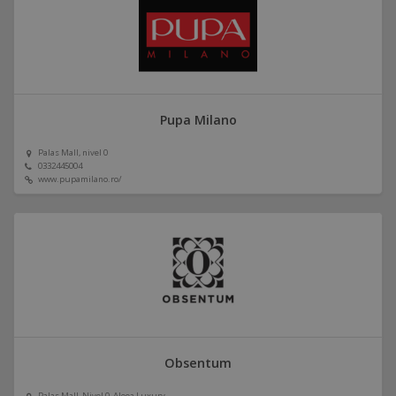
Pupa Milano
Palas Mall, nivel 0
0332445004
www.pupamilano.ro/
Obsentum
Palas Mall, Nivel 0, Aleea Luxury