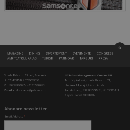
MAGAZINE
DINING
DIVERTISMENT
EVENIMENTE
CONGRESS HALL
AMFITEATRUL PALAS
TURISTI
PATINOAR
TARGURI
PRESA
Strada Palas nr. 7A Iasi, Romania
SC Iulius Management Center SRL
T:
0744531519 / 0756089151
Municipiul Iasi, strada Palas nr. 7A,
F:
+40232209922 / +40232209920
cladirea A1, etaj 2, biroul A.b-8
Email:
cinfopalas.a@palasiasi.ro
Judetul Iasi, J2006002758228, RO 19181463,
Capital social 1000 RON
Abonare newsletter
Email Address
*