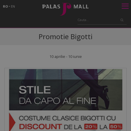
RO
•
EN
Promotie Bigotti
10 aprilie - 10 iunie