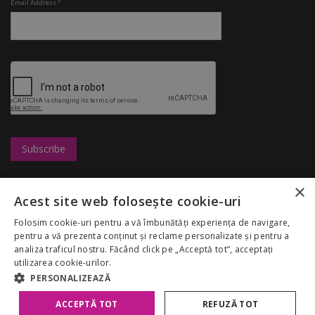
Email Address
*
×
Leasing
UBC
Magazine
Acest site web folosește cookie-uri
Marketing
Congresshall
Restaurante
Cariere
Parcare
Divertisment
Folosim cookie-uri pentru a vă îmbunătăți experiența de navigare,
Regulamentul
Targuri
Reduceri
pentru a vă prezenta conținut și reclame personalizate și pentru a
Palas Mall
Despre noi
analiza traficul nostru. Făcând click pe „Acceptă tot”, acceptați
My Account
GDPR
utilizarea cookie-urilor.
Politica Cookies
PERSONALIZEAZĂ
ACCEPTĂ TOT
REFUZĂ TOT
Copyright 2026 Palas Mall. Toate drepturile rezervate.