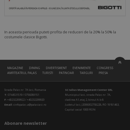
In aceasta perioada puteti profita de reduceri de la 20% la 50% la
costumele clasice Bigotti.
MAGAZINE
DINING
DIVERTISMENT
EVENIMENTE
CONGRESS HALL
AMFITEATRUL PALAS
TURISTI
PATINOAR
TARGURI
PRESA
Strada Palas nr. 7A Iasi, Romania
SC Iulius Management Center SRL
T:
0744531519 / 0756089151
Municipiul Iasi, strada Palas nr. 7A,
F:
+40232209922 / +40232209920
cladirea A1, etaj 2, biroul A.b-8
Email:
cinfopalas.a@palasiasi.ro
Judetul Iasi, J2006002758228, RO 19181463,
Capital social 1000 RON
Abonare newsletter