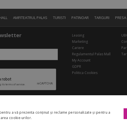
HALL
AMFITEATRUL PALAS
TURISTI
PATINOAR
TARGURI
PRESA
wsletter
Leasing
UB
Marketing
Con
Cariere
Par
Regulamentul Palas Mall
Tar
My Account
GDPR
Politica Cookies
pentru a vă prezenta conținut și reclame personalizate și pentru a
izarea cookie-urilor.
Copyright 2026 Palas Mall. Toate drepturile rezervate.