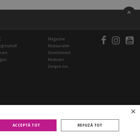
C
Magazine
gresshall
Restaurante
care
Divertisment
guri
Reduceri
Despre noi
×
ACCEPTĂ TOT
REFUZĂ TOT