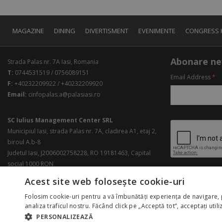
MAGAZINE
DINING
DIVERTISMENT
EVENIMENTE
CONGRESS 
Abonare ne
Strada Palas nr. 7A Iasi, Romania
T:
0744531519 / 0756089151
Email Address
*
F:
+40232209922 / +40232209920
Email:
cinfopalas.a@palasiasi.ro
SC Iulius Management Center SRL
Municipiul Iasi, strada Palas nr. 7A, cladirea A1, etaj 2,
biroul A.b-8
Judetul Iasi, J2006002758228, RO 19181463, Capital
social 1000 RON
Acest site web folosește cookie-uri
Folosim cookie-uri pentru a vă îmbunătăți experiența de navigare, 
analiza traficul nostru. Făcând click pe „Acceptă tot”, acceptați util
PERSONALIZEAZĂ