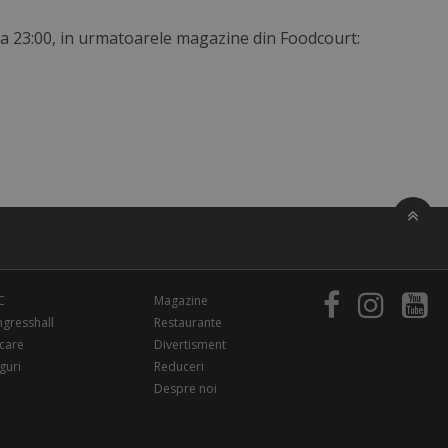
ora 23:00, in urmatoarele magazine din Foodcourt:
C
Magazine
gresshall
Restaurante
care
Divertisment
guri
Reduceri
Despre noi