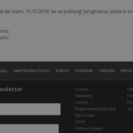
iua de marti, 15.10.2019, se va prelungi programul, pana in 
orso
runo
HALL
AMFITEATRUL PALAS
TURISTI
PATINOAR
TARGURI
PRESA
wsletter
Leasing
UB
Marketing
Con
Cariere
Par
Regulamentul Palas Mall
Tar
My Account
GDPR
Politica Cookies