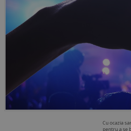
Cu ocazia sar
pentru a se b