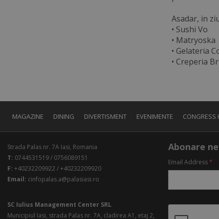
Asadar, in z
• Sushi Vo
• Matryoska
• Gelateria C
• Creperia B
MAGAZINE
DINING
DIVERTISMENT
EVENIMENTE
CONGRESS 
Abonare ne
Strada Palas nr. 7A Iasi, Romania
T:
0744531519 / 0756089151
Email Address
*
F:
+40232209922 / +40232209920
Email:
cinfopalas.a@palasiasi.ro
SC Iulius Management Center SRL
Municipiul Iasi, strada Palas nr. 7A, cladirea A1, etaj 2,