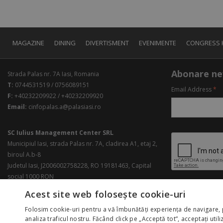
MAGAZINE
DINING
DIVERTISMENT
EVENIMENTE
CONGRESS 
Abonare ne
Strada Palas nr. 7A Iasi, Romania
T:
0744531519 / 0756089151
Email Address
*
F:
+40232209922 / +40232209920
Email:
cinfopalas.a@palasiasi.ro
SC Iulius Management Center SRL
Municipiul Iasi, strada Palas nr. 7A, cladirea A1, etaj 2,
biroul A.b-8
Judetul Iasi, J2006002758228, RO 19181463, Capital
social 1000 RON
Acest site web folosește cookie-uri
Folosim cookie-uri pentru a vă îmbunătăți experiența de navigare, 
analiza traficul nostru. Făcând click pe „Acceptă tot”, acceptați util