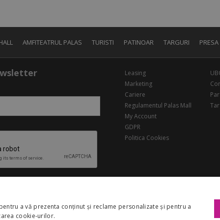
HALL
AMFITEATRUL PALAS
TURISTI
PATINOAR
TARGURI
PRESA
wsletter
Leasing
UB
Marketing
Con
Cariere
Par
Regulamentul Palas Mall
Tar
My Account
GDPR
Politica Cookies
pentru a vă prezenta conținut și reclame personalizate și pentru a
izarea cookie-urilor.