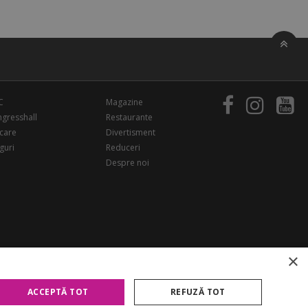
C
Magazine
gresshall
Restaurante
care
Divertisment
guri
Reduceri
Despre noi
×
ACCEPTĂ TOT
REFUZĂ TOT