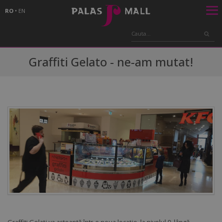
RO
•
EN
Graffiti Gelato - ne-am mutat!