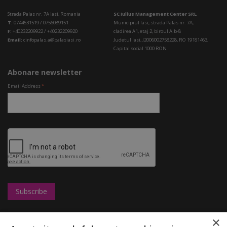
Strada Palas nr. 7A Iasi, Romania
SC Iulius Management Center SRL
T:
0744531519 / 0756089151
Municipiul Iasi, strada Palas nr. 7A,
F:
+40232209922 / +40232209920
cladirea A1, etaj 2, biroul A.b-8
Email:
cinfopalas.a@palasiasi.ro
Judetul Iasi, J2006002758228, RO 19181463,
Capital social 1000 RON
Abonare newsletter
Email Address
*
×
Leasing
UBC
Magazine