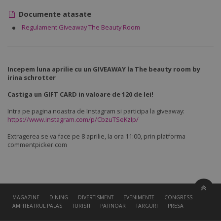
Documente atasate
Regulament Giveaway The Beauty Room
Incepem luna aprilie cu un GIVEAWAY la The beauty room by
irina schrotter
Castiga un GIFT CARD in valoare de 120 de lei!
Intra pe pagina noastra de Instagram si participa la giveaway:
https://www.instagram.com/p/CbzuTSeKzIp/
Extragerea se va face pe 8 aprilie, la ora 11:00, prin platforma
commentpicker.com
MAGAZINE
DINING
DIVERTISMENT
EVENIMENTE
CONGRESS HALL
AMFITEATRUL PALAS
TURISTI
PATINOAR
TARGURI
PRESA