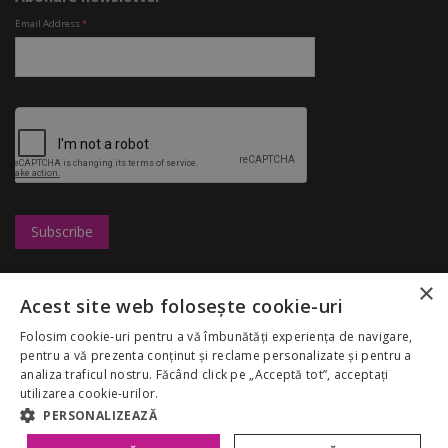
Email Address
*
×
Leasing
UBC
Magazine
Acest site web folosește cookie-uri
Marketing
Congresshall
Restaurante
Cariere
Parcare
Divertisment
Folosim cookie-uri pentru a vă îmbunătăți experiența de navigare,
Regulamentul
Targuri
Reduceri
pentru a vă prezenta conținut și reclame personalizate și pentru a
Palas Mall
Despre noi
analiza traficul nostru. Făcând click pe „Acceptă tot”, acceptați
My Account
GDPR
utilizarea cookie-urilor.
Politica Cookies
PERSONALIZEAZĂ