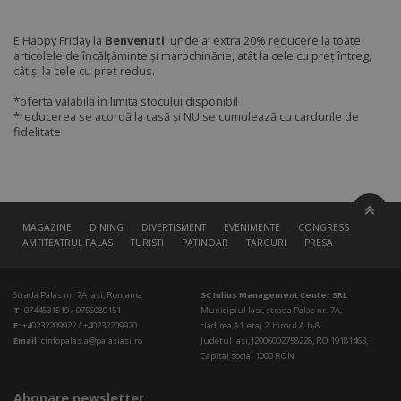
E Happy Friday la
Benvenuti
, unde ai extra 20% reducere la toate
articolele de încălțăminte și marochinărie, atât la cele cu preț întreg,
cât și la cele cu preț redus.
*ofertă valabilă în limita stocului disponibil
*reducerea se acordă la casă și NU se cumulează cu cardurile de
fidelitate
MAGAZINE
DINING
DIVERTISMENT
EVENIMENTE
CONGRESS HALL
AMFITEATRUL PALAS
TURISTI
PATINOAR
TARGURI
PRESA
Strada Palas nr. 7A Iasi, Romania
SC Iulius Management Center SRL
T:
0744531519 / 0756089151
Municipiul Iasi, strada Palas nr. 7A,
F:
+40232209922 / +40232209920
cladirea A1, etaj 2, biroul A.b-8
Email:
cinfopalas.a@palasiasi.ro
Judetul Iasi, J2006002758228, RO 19181463,
Capital social 1000 RON
Abonare newsletter