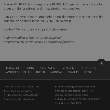
Maine, 02.10.2019, in magazinele BENVENUTI, pe perioada intregului
program de functionare al magazinelor, vor avea loc:
- 30% reducere la toate articolele de incaltaminte si marochinarie din
colectie de toamna iarna 2019/2020 Benvenuti
- extra 10% la articolele cu pretul deja redus.
*oferta valabila in limita stocului disponibil
*reducerea NU se cumuleaza cu carduri de fidelitate
MAGAZINE
DINING
DIVERTISMENT
EVENIMENTE
CONGRESS HALL
AMFITEATRUL PALAS
TURISTI
PATINOAR
TARGURI
PRESA
Strada Palas nr. 7A Iasi, Romania
SC Iulius Management Center SRL
T:
0744531519 / 0756089151
Municipiul Iasi, strada Palas nr. 7A,
F:
+40232209922 / +40232209920
cladirea A1, etaj 2, biroul A.b-8
Email:
cinfopalas.a@palasiasi.ro
Judetul Iasi, J2006002758228, RO 19181463,
Capital social 1000 RON