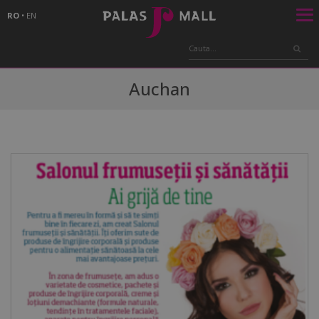
RO
•
EN
Auchan