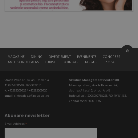
MAGAZINE
DINING
DIVERTISMENT
EVENIMENTE
CONGRESS HALL
AMFITEATRUL PALAS
TURISTI
PATINOAR
TARGURI
PRESA
Strada Palas nr. 7A Iasi, Romania
SC Iulius Management Center SRL
T:
0744531519 / 0756089151
Municipiul Iasi, strada Palas nr. 7A,
F:
+40232209922 / +40232209920
cladirea A1, etaj 2, biroul A.b-8
Email:
cinfopalas.a@palasiasi.ro
Judetul Iasi, J2006002758228, RO 19181463,
Capital social 1000 RON
Abonare newsletter
Email Address
*