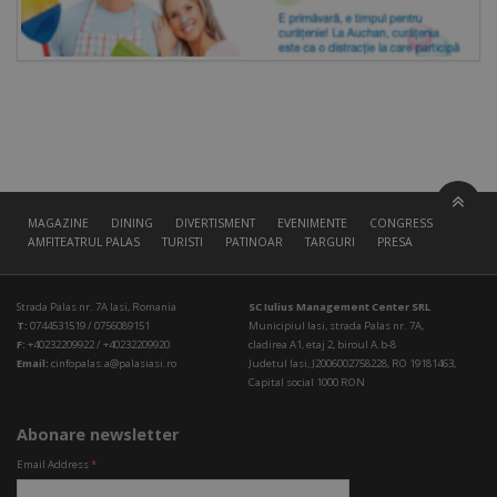
MAGAZINE
DINING
DIVERTISMENT
EVENIMENTE
CONGRESS HALL
AMFITEATRUL PALAS
TURISTI
PATINOAR
TARGURI
PRESA
Strada Palas nr. 7A Iasi, Romania
SC Iulius Management Center SRL
T:
0744531519 / 0756089151
Municipiul Iasi, strada Palas nr. 7A,
F:
+40232209922 / +40232209920
cladirea A1, etaj 2, biroul A.b-8
Email:
cinfopalas.a@palasiasi.ro
Judetul Iasi, J2006002758228, RO 19181463,
Capital social 1000 RON
Abonare newsletter
Email Address
*