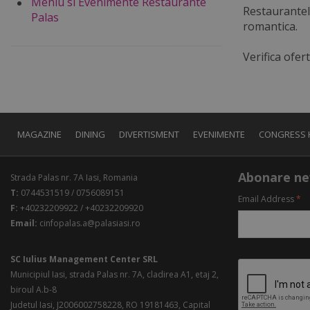
Meniu si Evenimente Restaurante
Restaurantele
Palas
romantica.
Verifica ofer
MAGAZINE
DINING
DIVERTISMENT
EVENIMENTE
CONGRESS 
Abonare ne
Strada Palas nr. 7A Iasi, Romania
T:
0744531519 / 0756089151
Email Address
*
F:
+40232209922 / +40232209920
Email:
cinfopalas.a@palasiasi.ro
SC Iulius Management Center SRL
Municipiul Iasi, strada Palas nr. 7A, cladirea A1, etaj 2,
biroul A.b-8
Judetul Iasi, J2006002758228, RO 19181463, Capital