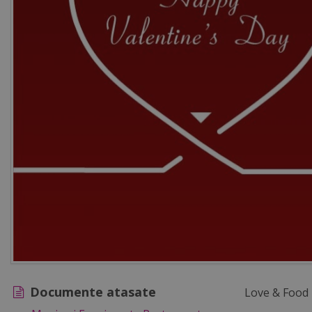
Documente atasate
Love & Food i