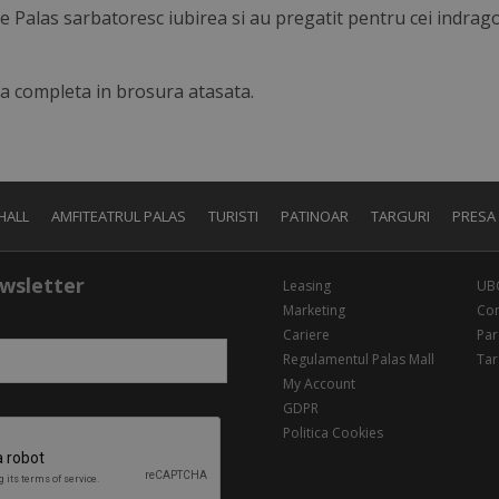
 Palas sarbatoresc iubirea si au pregatit pentru cei indragos
ta completa in brosura atasata.
HALL
AMFITEATRUL PALAS
TURISTI
PATINOAR
TARGURI
PRESA
wsletter
Leasing
UB
Marketing
Con
Cariere
Par
Regulamentul Palas Mall
Tar
My Account
GDPR
Politica Cookies