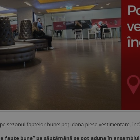
pe sezonul faptelor bune: poți dona piese vestimentare, încăl
de fapte bune” pe săptămână se pot aduna în ansamblul