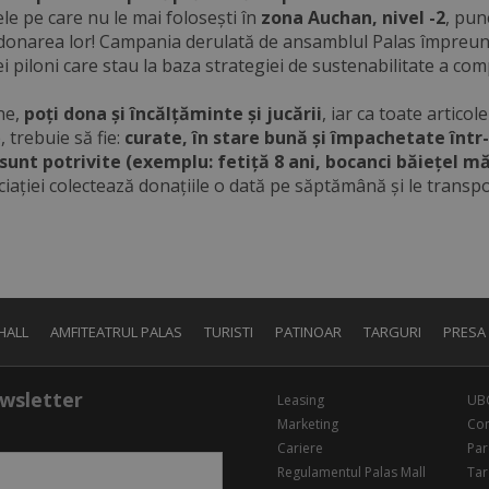
le pe care nu le mai folosești în
zona Auchan, nivel -2
, pun
donarea lor! Campania derulată de ansamblul Palas împreună 
ei piloni care stau la baza strategiei de sustenabilitate a c
ne,
poți dona și încălțăminte și jucării
, iar ca toate artico
, trebuie să fie:
curate, în stare bună și împachetate într-o
sunt potrivite (exemplu: fetiță 8 ani, bocanci băiețel m
ației colectează donațiile o dată pe săptămână și le transpo
HALL
AMFITEATRUL PALAS
TURISTI
PATINOAR
TARGURI
PRESA
wsletter
Leasing
UB
Marketing
Con
Cariere
Par
Regulamentul Palas Mall
Tar