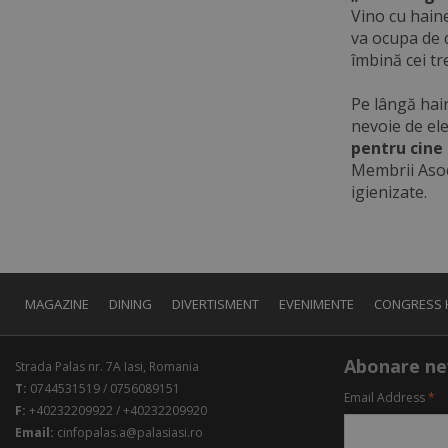
Vino cu haine
va ocupa de 
îmbină cei tr
Pe lângă hai
nevoie de ele
pentru cine 
Membrii Asoci
igienizate.
MAGAZINE
DINING
DIVERTISMENT
EVENIMENTE
CONGRESS 
Abonare ne
Strada Palas nr. 7A Iasi, Romania
T:
0744531519 / 0756089151
Email Address
*
F:
+40232209922 / +40232209920
Email:
cinfopalas.a@palasiasi.ro