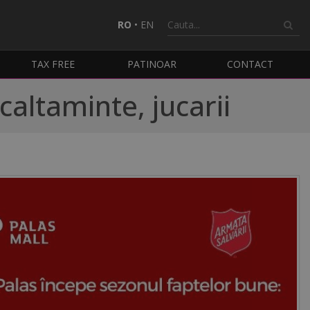
RO
•
EN
TAX FREE
PATINOAR
CONTACT
caltaminte, jucarii