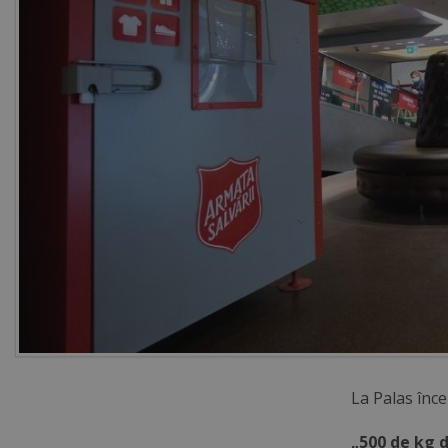
La Palas înce
„500 de kg 