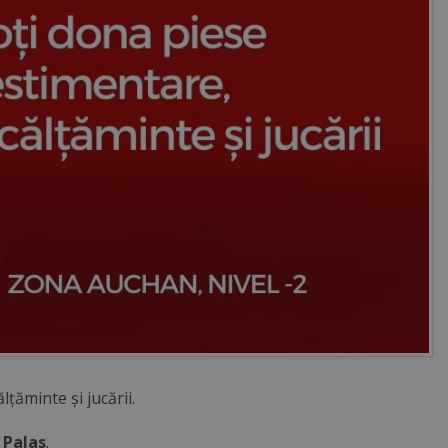
țăminte și jucării.
 Palas
.