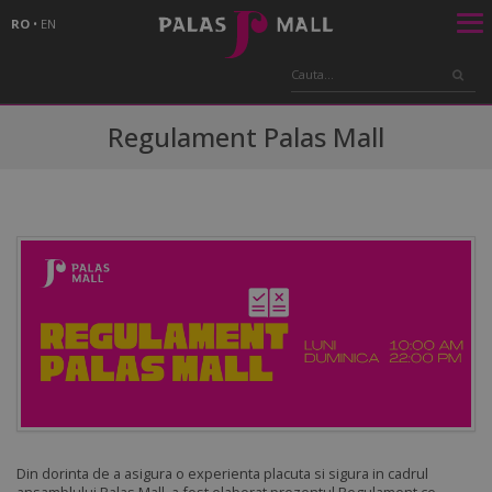
RO
•
EN
Regulament Palas Mall
Din dorinta de a asigura o experienta placuta si sigura in cadrul