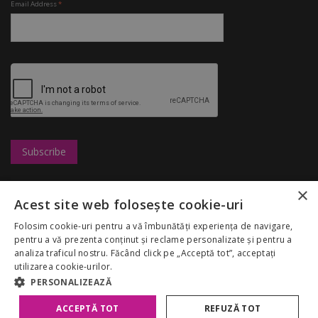
Email Address
*
×
Leasing
UBC
Magazine
Acest site web folosește cookie-uri
Marketing
Congresshall
Restaurante
Cariere
Parcare
Divertisment
Folosim cookie-uri pentru a vă îmbunătăți experiența de navigare,
Regulamentul
Targuri
Reduceri
pentru a vă prezenta conținut și reclame personalizate și pentru a
Palas Mall
Despre noi
analiza traficul nostru. Făcând click pe „Acceptă tot”, acceptați
My Account
GDPR
utilizarea cookie-urilor.
Politica Cookies
PERSONALIZEAZĂ
ACCEPTĂ TOT
REFUZĂ TOT
Copyright 2026 Palas Mall. Toate drepturile rezervate.