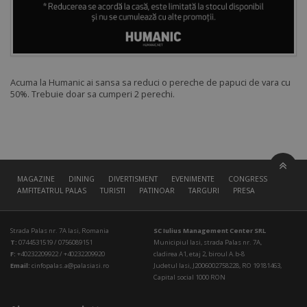
Acuma la Humanic ai sansa sa reduci o pereche de papuci de vara cu
50%. Trebuie doar sa cumperi 2 perechi.
MAGAZINE
DINING
DIVERTISMENT
EVENIMENTE
CONGRESS HALL
AMFITEATRUL PALAS
TURISTI
PATINOAR
TARGURI
PRESA
Strada Palas nr. 7A Iasi, Romania
SC Iulius Management Center SRL
T:
0744531519 / 0756089151
Municipiul Iasi, strada Palas nr. 7A,
F:
+40232209922 / +40232209920
cladirea A1, etaj 2, biroul A.b-8
Email:
cinfopalas.a@palasiasi.ro
Judetul Iasi, J2006002758228, RO 19181463,
Capital social 1000 RON