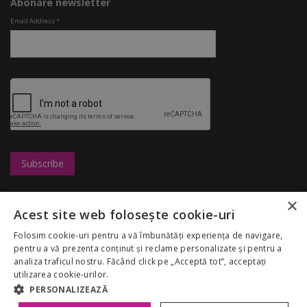
Abonare newsletter
Email Address
*
×
Leasing
UBC
Magazine
Acest site web folosește cookie-uri
Marketing
Congresshall
Restaurante
Cariere
Parcare
Divertisment
Folosim cookie-uri pentru a vă îmbunătăți experiența de navigare,
Regulamentul
Targuri
Reduceri
pentru a vă prezenta conținut și reclame personalizate și pentru a
Palas Mall
Despre noi
analiza traficul nostru. Făcând click pe „Acceptă tot”, acceptați
My Account
GDPR
utilizarea cookie-urilor.
Politica Cookies
PERSONALIZEAZĂ