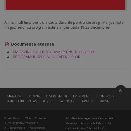
Ai mai mult timp pentru a cauta darurile pentru cei dragi! Mai jos, lista
magazinelor cu program extins in perioada 19-23 decembrie!
Documente atasate
MAGAZINELE CU PROGRAM EXTINS 10.00-23.00
PROGRAMUL SPECIAL AL CAFENELELOR
MAGAZINE
DINING
DIVERTISMENT
EVENIMENTE
CONGRESS HALL
AMFITEATRUL PALAS
TURISTI
PATINOAR
TARGURI
PRESA
Strada Palas nr. 7A Iasi, Romania
SC Iulius Management Center SRL
T:
0744531519 / 0756089151
Municipiul Iasi, strada Palas nr. 7A,
F:
+40232209922 / +40232209920
cladirea A1, etaj 2, biroul A.b-8