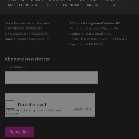
AMFITEATRUL PALAS
TURISTI
PATINOAR
TARGURI
PRESA
Strada Palas nr. 7A Iasi, Romania
SC Iulius Management Center SRL
T:
0744531519 / 0756089151
Municipiul Iasi, strada Palas nr. 7A,
F:
+40232209922 / +40232209920
cladirea A1, etaj 2, biroul A.b-8
Email:
cinfopalas.a@palasiasi.ro
Judetul Iasi, J2006002758228, RO 19181463,
Capital social 1000 RON
Abonare newsletter
Email Address
*