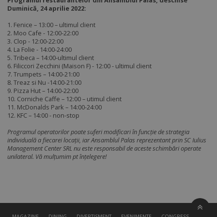
Programul restaurantelor din Ansamblul Palas, deschise
Duminică, 24 aprilie 2022:
1. Fenice – 13:00 – ultimul client
2. Moo Cafe - 12:00-22:00
3. Clop - 12:00-22:00
4. La Folie - 14:00-24:00
5. Tribeca – 14:00-ultimul client
6. Filiccori Zecchini (Maison F) - 12:00 - ultimul client
7. Trumpets – 14:00-21:00
8. Treaz si Nu -14:00-21:00
9. Pizza Hut – 14:00-22:00
10. Corniche Caffe – 12:00 – utimul client
11. McDonalds Park – 14:00-24:00
12. KFC – 14:00 - non-stop
Programul operatorilor poate suferi modificari în funcție de strategia
individuală a fiecarei locații, iar Ansamblul Palas reprezentant prin SC Iulius
Management Center SRL nu este responsabil de aceste schimbări operate
unilateral. Vă mulțumim pt înțelegere!
MAGAZINE
DINING
DIVERTISMENT
EVENIMENTE
CONGRESS HALL